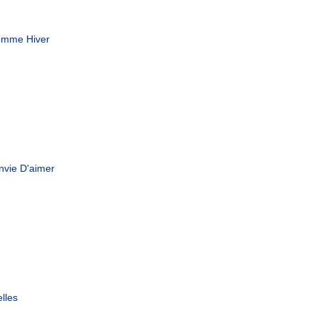
mme Hiver
nvie D'aimer
lles