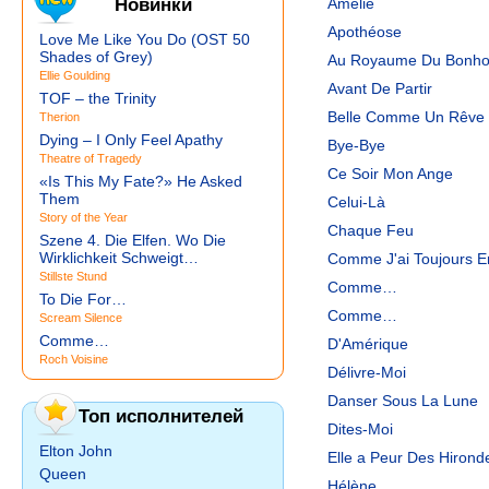
Новинки
Amélie
Apothéose
Love Me Like You Do (OST 50
Shades of Grey)
Au Royaume Du Bonho
Ellie Goulding
Avant De Partir
TOF – the Trinity
Belle Comme Un Rêve
Therion
Dying – I Only Feel Apathy
Bye-Bye
Theatre of Tragedy
Ce Soir Mon Ange
«Is This My Fate?» He Asked
Them
Celui-Là
Story of the Year
Chaque Feu
Szene 4. Die Elfen. Wo Die
Wirklichkeit Schweigt…
Comme J'ai Toujours E
Stillste Stund
Comme…
To Die For…
Comme…
Scream Silence
Comme…
D'Amérique
Roch Voisine
Délivre-Moi
Danser Sous La Lune
Топ исполнителей
Dites-Moi
Elton John
Elle a Peur Des Hironde
Queen
Hélène