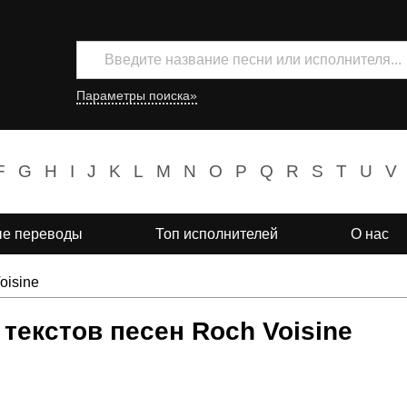
Параметры поиска»
F
G
H
I
J
K
L
M
N
O
P
Q
R
S
T
U
V
е переводы
Топ исполнителей
О нас
oisine
текстов песен Roch Voisine