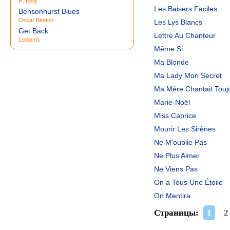
R. Kelly
Les Baisers Faciles
Bensonhurst Blues
Oscar Benton
Les Lys Blancs
Get Back
Lettre Au Chanteur
Ludacris
Même Si
Ma Blonde
Ma Lady Mon Secret
Ma Mère Chantait Touj
Marie-Noël
Miss Caprice
Mourir Les Sirènes
Ne M’oublie Pas
Ne Plus Aimer
Ne Viens Pas
On a Tous Une Étoile
On Mentira
Страницы:
1
2