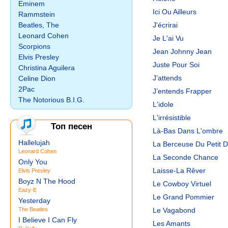
Eminem
Ici Ou Ailleurs
Rammstein
Beatles, The
J'écrirai
Leonard Cohen
Je L'ai Vu
Scorpions
Jean Johnny Jean
Elvis Presley
Juste Pour Soi
Christina Aguilera
J’attends
Celine Dion
2Pac
J’entends Frapper
The Notorious B.I.G.
L'idole
L'irrésistible
Топ песен
Là-Bas Dans L'ombre
Hallelujah
La Berceuse Du Petit D
Leonard Cohen
La Seconde Chance
Only You
Laisse-La Rêver
Elvis Presley
Boyz N The Hood
Le Cowboy Virtuel
Eazy-E
Le Grand Pommier
Yesterday
The Beatles
Le Vagabond
I Believe I Can Fly
Les Amants