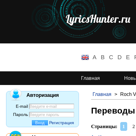
LyricsHunter.ru
A
B
C
D
E
Главная
Новы
Главная
>
Roch V
Авторизация
E-mail
Переводы 
Пароль
Регистрация
Страницы:
1
2