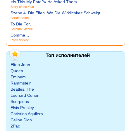
«Is This My Fate?» He Asked Them
Story of the Year
Szene 4. Die Elfen. Wo Die Wirklichkeit Schweigt…
Stillste Stund
To Die For…
Scream Silence
Comme…
Roch Voisine
Топ исполнителей
Elton John
Queen
Eminem
Rammstein
Beatles, The
Leonard Cohen
Scorpions
Elvis Presley
Christina Aguilera
Celine Dion
2Pac