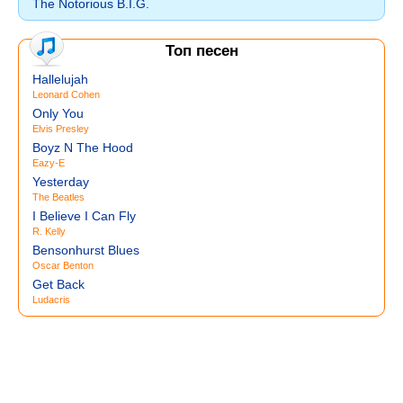
The Notorious B.I.G.
Топ песен
Hallelujah
Leonard Cohen
Only You
Elvis Presley
Boyz N The Hood
Eazy-E
Yesterday
The Beatles
I Believe I Can Fly
R. Kelly
Bensonhurst Blues
Oscar Benton
Get Back
Ludacris