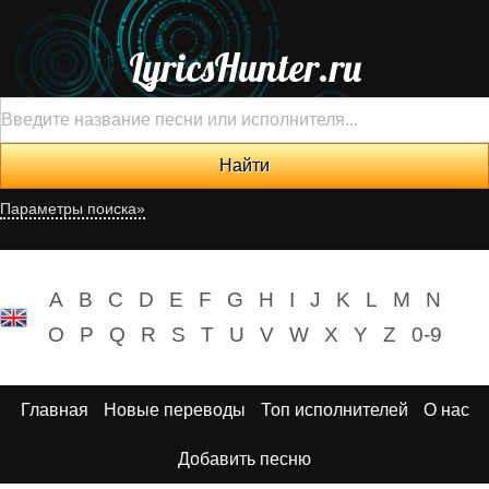
LyricsHunter.ru
Параметры поиска»
A
B
C
D
E
F
G
H
I
J
K
L
M
N
O
P
Q
R
S
T
U
V
W
X
Y
Z
0-9
Главная
Новые переводы
Топ исполнителей
О нас
Добавить песню