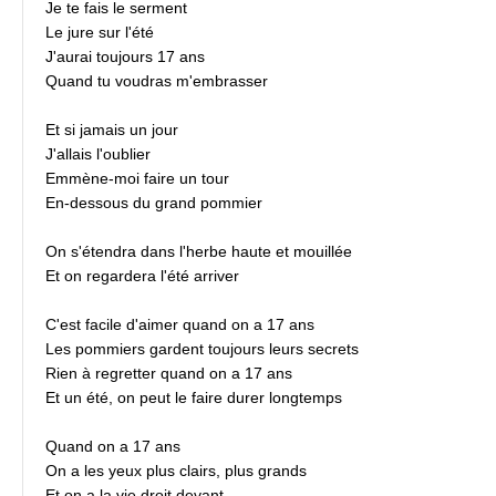
Je te fais le serment
Le jure sur l'été
J'aurai toujours 17 ans
Quand tu voudras m'embrasser
Et si jamais un jour
J'allais l'oublier
Emmène-moi faire un tour
En-dessous du grand pommier
On s'étendra dans l'herbe haute et mouillée
Et on regardera l'été arriver
C'est facile d'aimer quand on a 17 ans
Les pommiers gardent toujours leurs secrets
Rien à regretter quand on a 17 ans
Et un été, on peut le faire durer longtemps
Quand on a 17 ans
On a les yeux plus clairs, plus grands
Et on a la vie droit devant