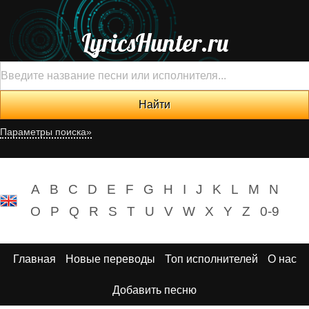
LyricsHunter.ru
Параметры поиска»
A
B
C
D
E
F
G
H
I
J
K
L
M
N
O
P
Q
R
S
T
U
V
W
X
Y
Z
0-9
Главная
Новые переводы
Топ исполнителей
О нас
Добавить песню