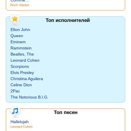
Comme…
Roch Voisine
Топ исполнителей
Elton John
Queen
Eminem
Rammstein
Beatles, The
Leonard Cohen
Scorpions
Elvis Presley
Christina Aguilera
Celine Dion
2Pac
The Notorious B.I.G.
Топ песен
Hallelujah
Leonard Cohen