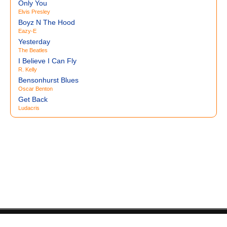
Only You
Elvis Presley
Boyz N The Hood
Eazy-E
Yesterday
The Beatles
I Believe I Can Fly
R. Kelly
Bensonhurst Blues
Oscar Benton
Get Back
Ludacris
© LyricsHunter.ru 2011-2026.
Карта сайта
.