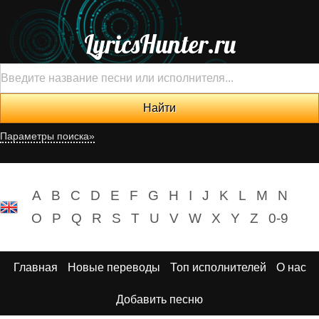
LyricsHunter.ru
Параметры поиска»
A
B
C
D
E
F
G
H
I
J
K
L
M
N
O
P
Q
R
S
T
U
V
W
X
Y
Z
0-9
Главная
Новые переводы
Топ исполнителей
О нас
Добавить песню