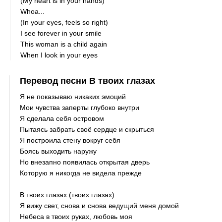
(My heart is in your hands)
Whoa...
(In your eyes, feels so right)
I see forever in your smile
This woman is a child again
When I look in your eyes
Перевод песни В твоих глазах
Я не показываю никаких эмоций
Мои чувства заперты глубоко внутри
Я сделала себя островом
Пытаясь забрать своё сердце и скрыться
Я построила стену вокруг себя
Боясь выходить наружу
Но внезапно появилась открытая дверь
Которую я никогда не видела прежде
В твоих глазах (твоих глазах)
Я вижу свет, снова и снова ведущий меня домой
Небеса в твоих руках, любовь моя