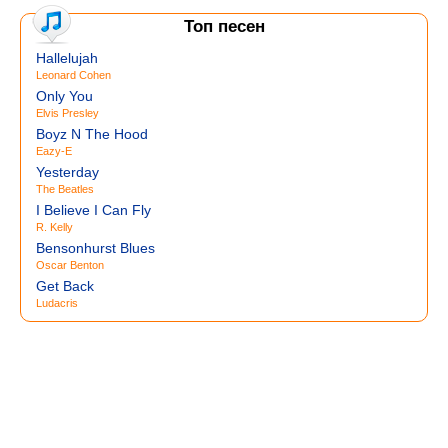
Топ песен
Hallelujah
Leonard Cohen
Only You
Elvis Presley
Boyz N The Hood
Eazy-E
Yesterday
The Beatles
I Believe I Can Fly
R. Kelly
Bensonhurst Blues
Oscar Benton
Get Back
Ludacris