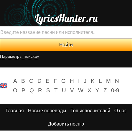
LyricsHunter.ru
Параметры поиска»
A
B
C
D
E
F
G
H
I
J
K
L
M
N
O
P
Q
R
S
T
U
V
W
X
Y
Z
0-9
Главная
Новые переводы
Топ исполнителей
О нас
Добавить песню