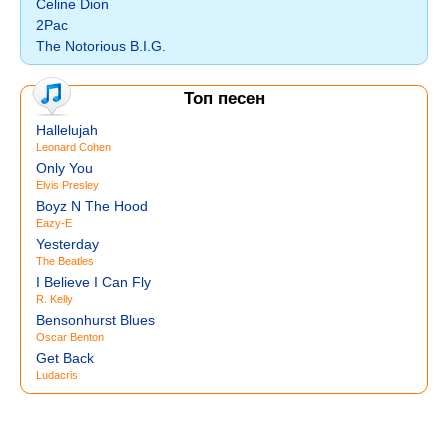
Celine Dion
2Pac
The Notorious B.I.G.
Топ песен
Hallelujah
Leonard Cohen
Only You
Elvis Presley
Boyz N The Hood
Eazy-E
Yesterday
The Beatles
I Believe I Can Fly
R. Kelly
Bensonhurst Blues
Oscar Benton
Get Back
Ludacris