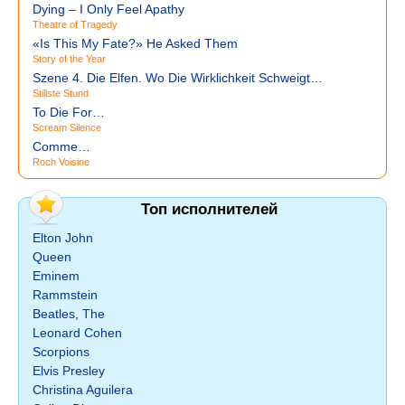
Dying – I Only Feel Apathy
Theatre of Tragedy
«Is This My Fate?» He Asked Them
Story of the Year
Szene 4. Die Elfen. Wo Die Wirklichkeit Schweigt…
Stillste Stund
To Die For…
Scream Silence
Comme…
Roch Voisine
Топ исполнителей
Elton John
Queen
Eminem
Rammstein
Beatles, The
Leonard Cohen
Scorpions
Elvis Presley
Christina Aguilera