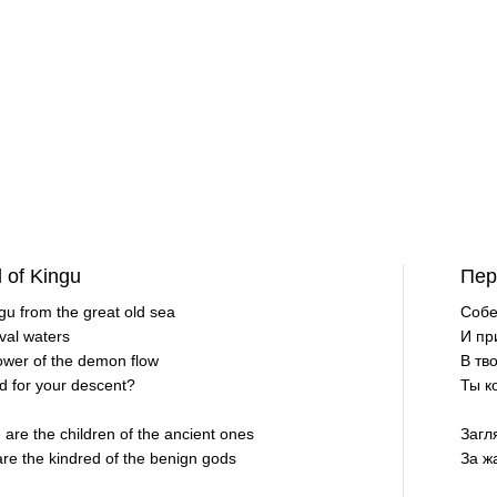
 of Kingu
Пер
ngu from the great old sea
Собе
val waters
И пр
power of the demon flow
В тв
d for your descent?
Ты к
 are the children of the ancient ones
Загл
are the kindred of the benign gods
За ж