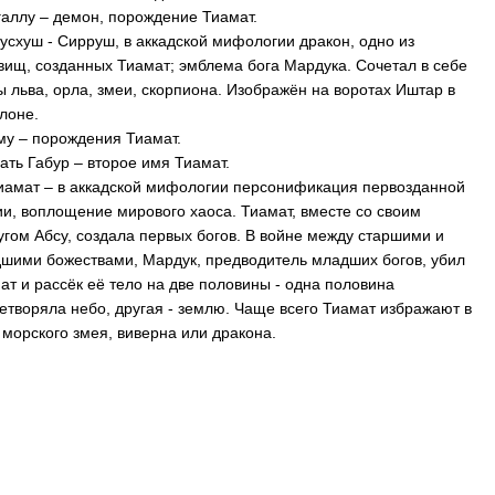
Угаллу – демон, порождение Тиамат.
Мусхуш - Сирруш, в аккадской мифологии дракон, одно из
вищ, созданных Тиамат; эмблема бога Мардука. Сочетал в себе
ы льва, орла, змеи, скорпиона. Изображён на воротах Иштар в
лоне.
Уму – порождения Тиамат.
Мать Габур – второе имя Тиамат.
Тиамат – в аккадской мифологии персонификация первозданной
ии, воплощение мирового хаоса. Тиамат, вместе со своим
угом Абсу, создала первых богов. В войне между старшими и
шими божествами, Мардук, предводитель младших богов, убил
ат и рассёк её тело на две половины - одна половина
етворяла небо, другая - землю. Чаще всего Тиамат избражают в
 морского змея, виверна или дракона.