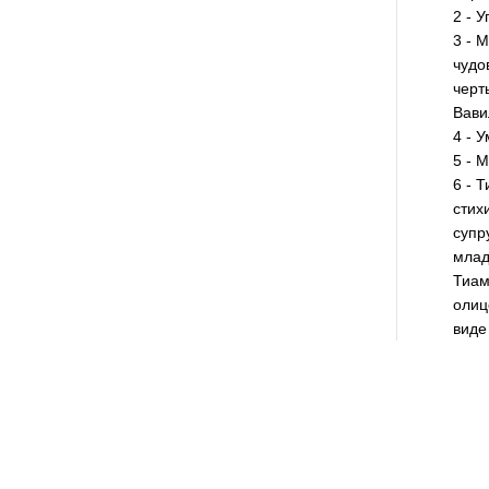
2 - 
3 - 
чудо
черт
Вави
4 - 
5 - 
6 - 
стих
супр
млад
Тиам
олиц
виде