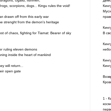
 dragons, Ugallu, fishmen,
Демо
rogs, scorpions, dogs... Kingu rules the void!
Кинг
Мусх
an drawn off from this early war
прав
the strenght from the demon's heritage
Кинг
st of chaos, fighting for Tiamat: Bearer of sky
В св
Кинг
er ruling eleven demons
небо
nning inside the heart of mankind
Кинг
y will return...
Кинг
heir open gate
Возв
Кров
1 - 
косм
перв