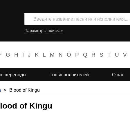
Параметры поиска»
F
G
H
I
J
K
L
M
N
O
P
Q
R
S
T
U
V
е переводы
Топ исполнителей
О нас
n
>
Blood of Kingu
Blood of Kingu