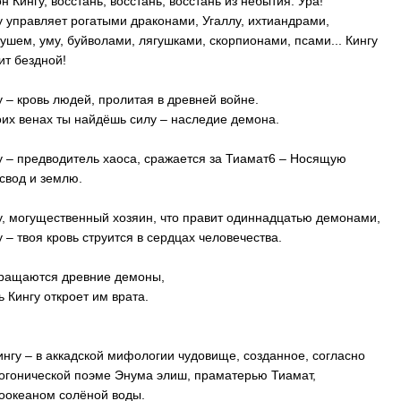
н Кингу, восстань, восстань, восстань из небытия. Ура!
у управляет рогатыми драконами, Угаллу, ихтиандрами,
ушем, уму, буйволами, лягушками, скорпионами, псами... Кингу
ит бездной!
у – кровь людей, пролитая в древней войне.
оих венах ты найдёшь силу – наследие демона.
у – предводитель хаоса, сражается за Тиамат6 – Носящую
свод и землю.
у, могущественный хозяин, что правит одиннадцатью демонами,
у – твоя кровь струится в сердцах человечества.
ращаются древние демоны,
ь Кингу откроет им врата.
Кингу – в аккадской мифологии чудовище, созданное, согласно
огонической поэме Энума элиш, праматерью Тиамат,
оокеаном солёной воды.