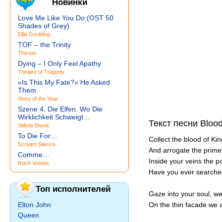
Новинки
Love Me Like You Do (OST 50
Shades of Grey)
Ellie Goulding
TOF – the Trinity
Therion
Dying – I Only Feel Apathy
Theatre of Tragedy
«Is This My Fate?» He Asked
Them
Story of the Year
Szene 4. Die Elfen. Wo Die
Wirklichkeit Schweigt…
Текст песни Blood
Stillste Stund
To Die For…
Collect the blood of Ki
Scream Silence
And arrogate the prime
Comme…
Inside your veins the 
Roch Voisine
Have you ever searche
Топ исполнителей
Gaze into your soul, we
Elton John
On the thin facade we 
Queen