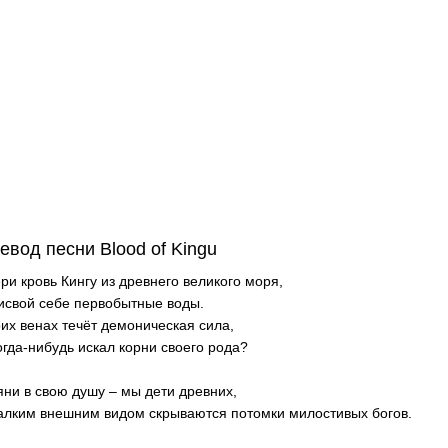
евод песни Blood of Kingu
ри кровь Кингу из древнего великого моря,
исвой себе первобытные воды.
оих венах течёт демоническая сила,
огда-нибудь искал корни своего рода?
яни в свою душу – мы дети древних,
алким внешним видом скрываются потомки милостивых богов.