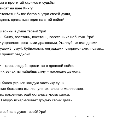
ми и прочитай скрижали судьбы,
висят на шее Кингу.
отовься к битве богов внутри своей души,
удешь сражаться один на этой войне!
 войны в душе твоей! Ура!
н Кингу, восстань, восстань, восстань из небытия. Ура!
у управляет рогатыми драконами, Угаллу2, ихтиандрами,
ушем3, уму4, буйволами, лягушками, скорпионами, псами...
у правит бездной!
у – кровь людей, пролитая в древней войне.
оих венах ты найдёшь силу – наследие демона.
 Хаоса укрыли каждую частичку суши,
ние божества выплюнули их, словно моллюсков.
 их раковинах ещё осталась кровь хаоса,
 Габур5 вскармливает грудью своих детей.
 войны в душе твоей! Ура!