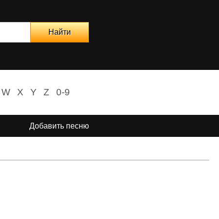
W
X
Y
Z
0-9
Добавить песню