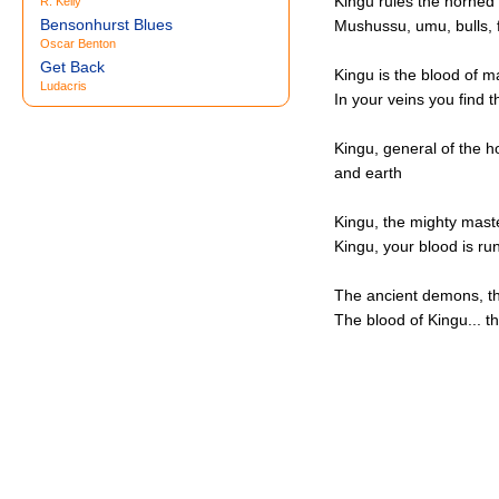
Kingu rules the horned
R. Kelly
Bensonhurst Blues
Mushussu, umu, bulls, f
Oscar Benton
Get Back
Kingu is the blood of m
Ludacris
In your veins you find 
Kingu, general of the ho
and earth
Kingu, the mighty mast
Kingu, your blood is ru
The ancient demons, the
The blood of Kingu... t