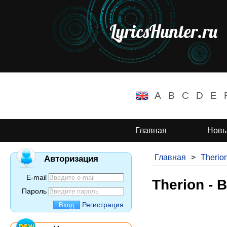
LyricsHunter.ru
A
B
C
D
E
Главная
Новы
Главная
>
Therio
Авторизация
E-mail
Therion - 
Пароль
Регистрация