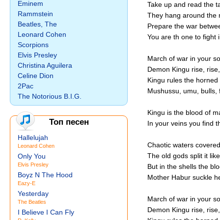
Eminem
Take up and read the ta
Rammstein
They hang around the 
Beatles, The
Prepare the war betwee
Leonard Cohen
You are th one to fight i
Scorpions
Elvis Presley
March of war in your sou
Christina Aguilera
Demon Kingu rise, rise, 
Celine Dion
Kingu rules the horned
2Pac
Mushussu, umu, bulls, f
The Notorious B.I.G.
Kingu is the blood of m
Топ песен
In your veins you find 
Hallelujah
Chaotic waters covered 
Leonard Cohen
The old gods split it like
Only You
Elvis Presley
But in the shells the bl
Boyz N The Hood
Mother Habur suckle he
Eazy-E
Yesterday
March of war in your sou
The Beatles
Demon Kingu rise, rise, 
I Believe I Can Fly