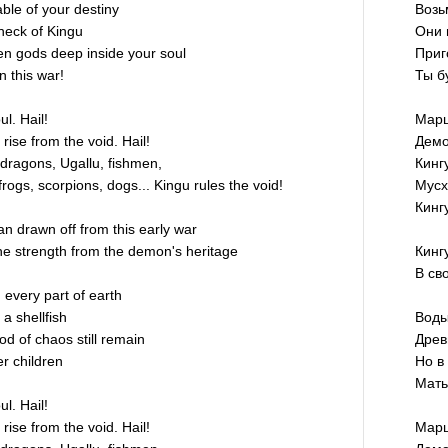
ble of your destiny
Возь
neck of Kingu
Они 
n gods deep inside your soul
Приг
n this war!
Ты б
l. Hail!
Марш
rise from the void. Hail!
Демо
 dragons, Ugallu, fishmen,
Кинг
rogs, scorpions, dogs... Kingu rules the void!
Мусх
Кинг
an drawn off from this early war
the strength from the demon's heritage
Кинг
В св
every part of earth
 a shellfish
Воды
ood of chaos still remain
Древ
r children
Но в
Мать
l. Hail!
rise from the void. Hail!
Марш