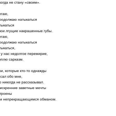
когда не стану «своим».
егаю,
родолжаю натыкаться
тыкаться
вои лгущие накрашенные губы.
егаю,
родолжаю натыкаться
тыкаться,
 у нас недолгое перемирие,
рплю сарказм.
ки, которые кто-то однажды
сал обо мне,
о никогда не рассказывал.
искренние заветные мечты
троены
м непрекращающимся обманом.