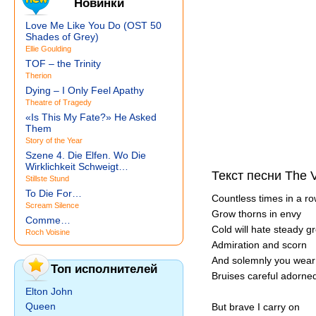
Новинки
Love Me Like You Do (OST 50
Shades of Grey)
Ellie Goulding
TOF – the Trinity
Therion
Dying – I Only Feel Apathy
Theatre of Tragedy
«Is This My Fate?» He Asked
Them
Story of the Year
Szene 4. Die Elfen. Wo Die
Wirklichkeit Schweigt…
Текст песни The Vi
Stillste Stund
To Die For…
Countless times in a r
Scream Silence
Grow thorns in envy
Comme…
Cold will hate steady g
Roch Voisine
Admiration and scorn
And solemnly you wear
Топ исполнителей
Bruises careful adorne
Elton John
Queen
But brave I carry on