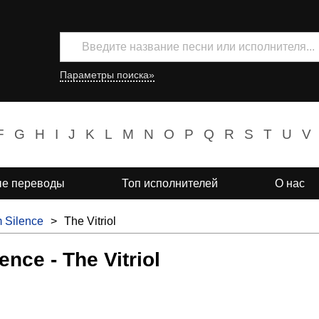
Параметры поиска»
F
G
H
I
J
K
L
M
N
O
P
Q
R
S
T
U
V
е переводы
Топ исполнителей
О нас
 Silence
>
The Vitriol
nce - The Vitriol