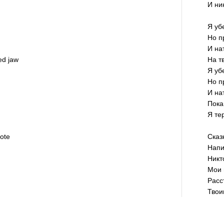
И ни
Я уб
Но п
И на
ed jaw
На т
Я уб
Но п
И на
Пока
Я те
ote
Сказ
Напи
Никт
Мои 
Расс
d
Твои