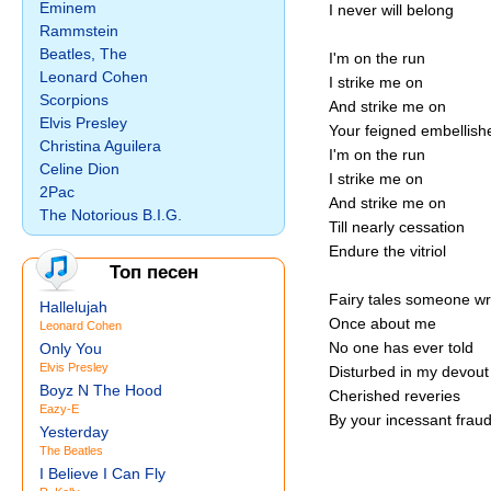
Eminem
I never will belong
Rammstein
Beatles, The
I'm on the run
Leonard Cohen
I strike me on
Scorpions
And strike me on
Elvis Presley
Your feigned embellish
Christina Aguilera
I'm on the run
Celine Dion
I strike me on
2Pac
And strike me on
The Notorious B.I.G.
Till nearly cessation
Endure the vitriol
Топ песен
Fairy tales someone wr
Hallelujah
Once about me
Leonard Cohen
No one has ever told
Only You
Elvis Presley
Disturbed in my devout
Boyz N The Hood
Cherished reveries
Eazy-E
By your incessant frau
Yesterday
The Beatles
I Believe I Can Fly