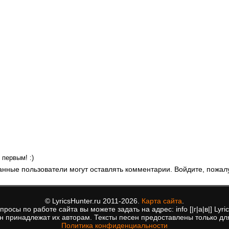
первым! :)
анные пользователи могут оставлять комментарии. Войдите, пожал
© LyricsHunter.ru 2011-2026.
Карта сайта
.
росы по работе сайта вы можете задать на адрес: info [|г|а|в|] Lyric
ен принадлежат их авторам. Тексты песен предоставлены только дл
Политика конфиденциальности