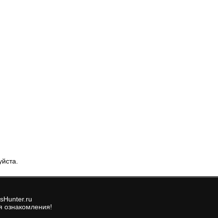
уйста.
sHunter.ru
я ознакомления!