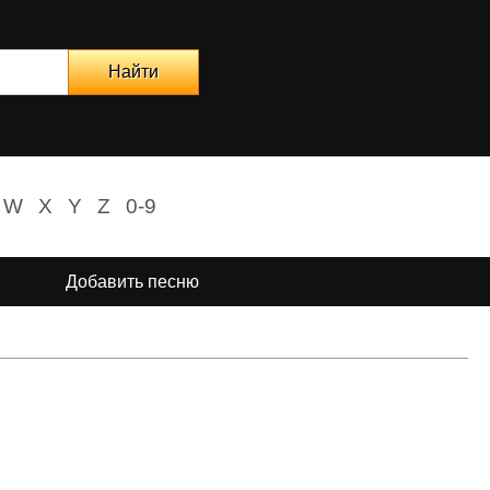
W
X
Y
Z
0-9
Добавить песню