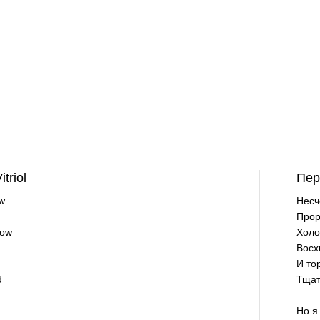
triol
Пер
ow
Несч
Прор
row
Холо
Восх
И то
d
Тщат
Но я