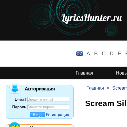
LyricsHunter.ru
A
B
C
D
E
Главная
Новы
Главная
>
Scream
Авторизация
E-mail
Scream Sile
Пароль
Регистрация