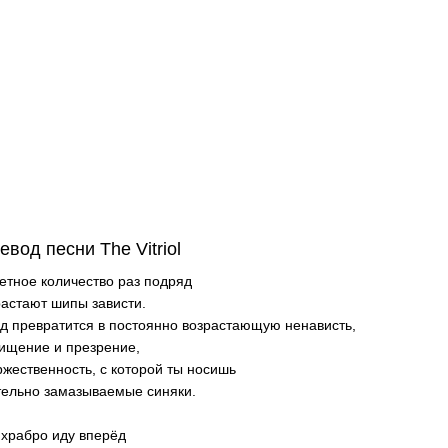
евод песни The Vitriol
етное количество раз подряд
астают шипы зависти.
д превратится в постоянно возрастающую ненависть,
ищение и презрение,
ржественность, с которой ты носишь
ельно замазываемые синяки.
 храбро иду вперёд