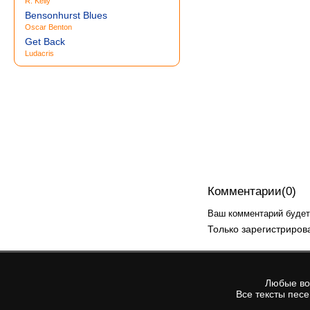
R. Kelly
Bensonhurst Blues
Oscar Benton
Get Back
Ludacris
Комментарии(0)
Ваш комментарий будет 
Только зарегистриров
Любые воп
Все тексты пес