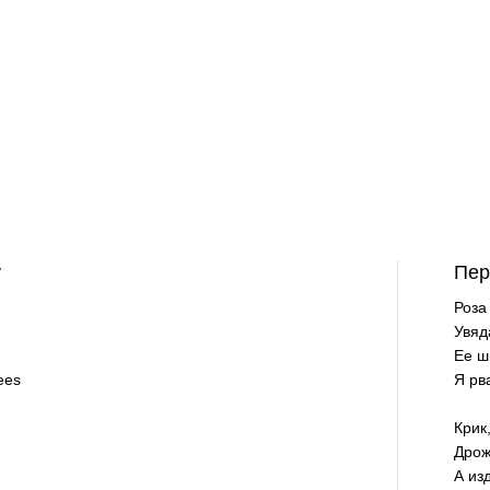
y
Пер
Роза
Увяд
Ее ш
ees
Я рв
Крик
Дрож
А из