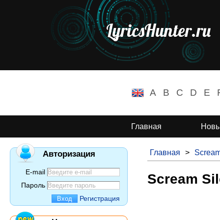
LyricsHunter.ru
A
B
C
D
E
Главная
Новы
Главная
>
Scream
Авторизация
E-mail
Scream Sil
Пароль
Регистрация