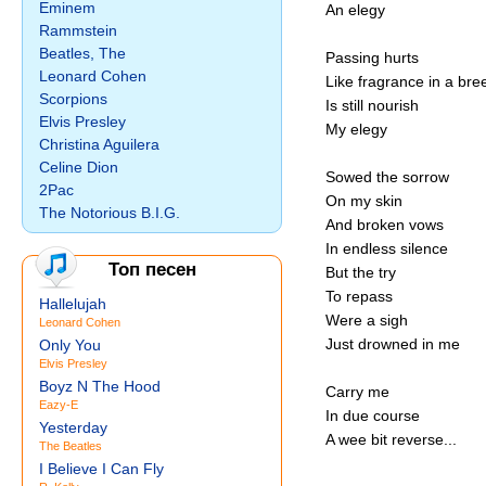
Eminem
An elegy
Rammstein
Beatles, The
Passing hurts
Leonard Cohen
Like fragrance in a bre
Scorpions
Is still nourish
Elvis Presley
My elegy
Christina Aguilera
Celine Dion
Sowed the sorrow
2Pac
On my skin
The Notorious B.I.G.
And broken vows
In endless silence
Топ песен
But the try
To repass
Hallelujah
Were a sigh
Leonard Cohen
Just drowned in me
Only You
Elvis Presley
Boyz N The Hood
Carry me
Eazy-E
In due course
Yesterday
A wee bit reverse...
The Beatles
I Believe I Can Fly