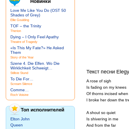
Новинки
Love Me Like You Do (OST 50
Shades of Grey)
Ellie Goulding
TOF – the Trinity
Therion
Dying – I Only Feel Apathy
Theatre of Tragedy
«Is This My Fate?» He Asked
Them
Story of the Year
Szene 4. Die Elfen. Wo Die
Wirklichkeit Schweigt…
Текст песни Eleg
Stillste Stund
To Die For…
A rose of sigh
Scream Silence
Is fading on my knees
Comme…
Of thorns incised when
Roch Voisine
I broke her down the tr
Топ исполнителей
A shout so quiet
Elton John
Is shivering in me
Queen
And from the far