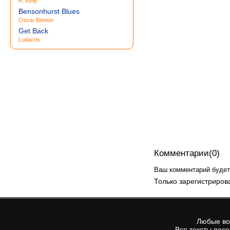
R. Kelly
Bensonhurst Blues
Oscar Benton
Get Back
Ludacris
Комментарии(0)
Ваш комментарий будет 
Только зарегистриров
Любые воп
Все тексты пес