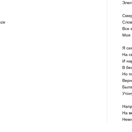
Элег
Смер
eze
Слов
Все 
Моя 
Я се
На с
И на
В бе
Но п
Верн
Была
Утон
Напр
На в
Немн