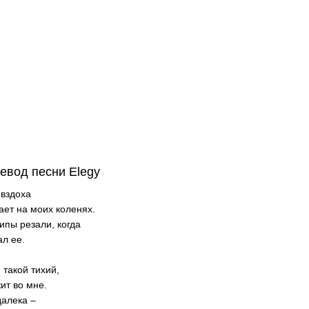
евод песни Elegy
 вздоха
ает на моих коленях.
ипы резали, когда
ал ее.
, такой тихий,
ит во мне.
далека –