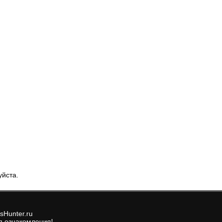
уйста.
sHunter.ru
я ознакомления!