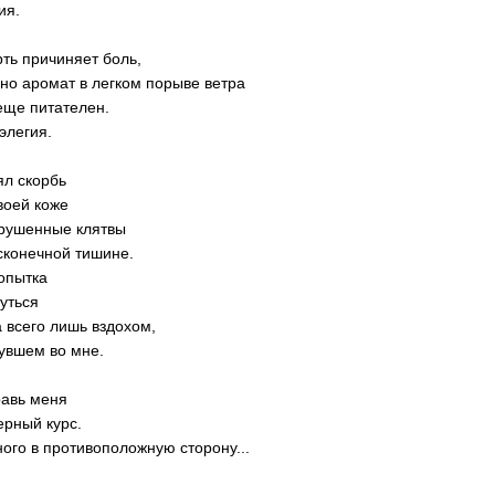
ия.
ть причиняет боль,
но аромат в легком порыве ветра
еще питателен.
элегия.
ял скорбь
воей коже
рушенные клятвы
сконечной тишине.
опытка
уться
 всего лишь вздохом,
увшем во мне.
авь меня
ерный курс.
ого в противоположную сторону...