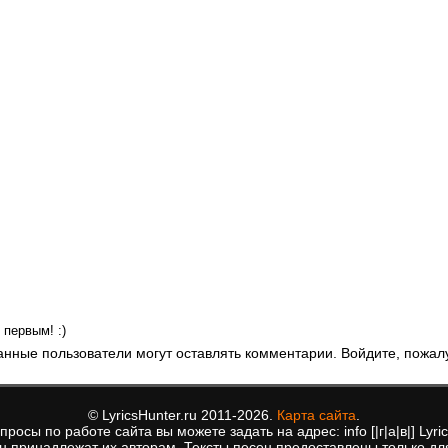
первым! :)
анные пользователи могут оставлять комментарии. Войдите, пожал
© LyricsHunter.ru 2011-2026.
Карта сайта
.
росы по работе сайта вы можете задать на адрес: info [|г|а|в|] Lyric
ен принадлежат их авторам. Тексты песен предоставлены только дл