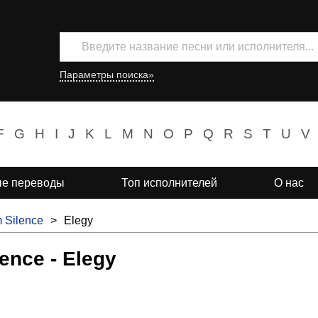
Параметры поиска»
F
G
H
I
J
K
L
M
N
O
P
Q
R
S
T
U
V
е переводы
Топ исполнителей
О нас
 Silence
>
Elegy
ence - Elegy