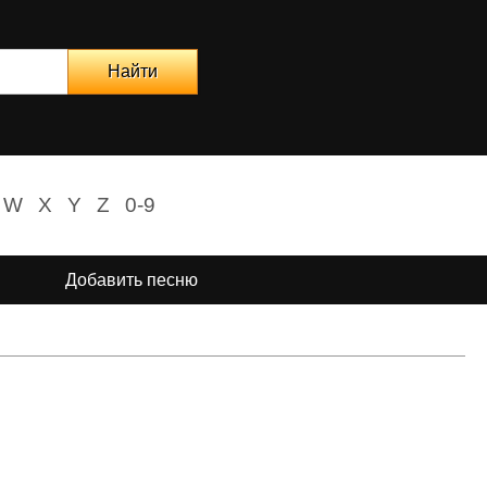
W
X
Y
Z
0-9
Добавить песню