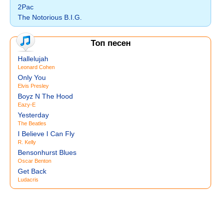
2Pac
The Notorious B.I.G.
Топ песен
Hallelujah
Leonard Cohen
Only You
Elvis Presley
Boyz N The Hood
Eazy-E
Yesterday
The Beatles
I Believe I Can Fly
R. Kelly
Bensonhurst Blues
Oscar Benton
Get Back
Ludacris