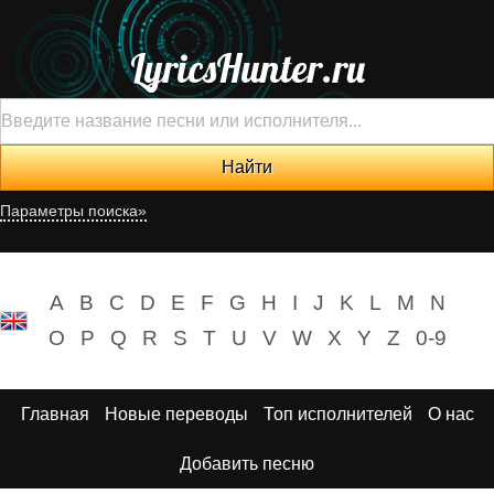
LyricsHunter.ru
Параметры поиска»
A
B
C
D
E
F
G
H
I
J
K
L
M
N
O
P
Q
R
S
T
U
V
W
X
Y
Z
0-9
Главная
Новые переводы
Топ исполнителей
О нас
Добавить песню