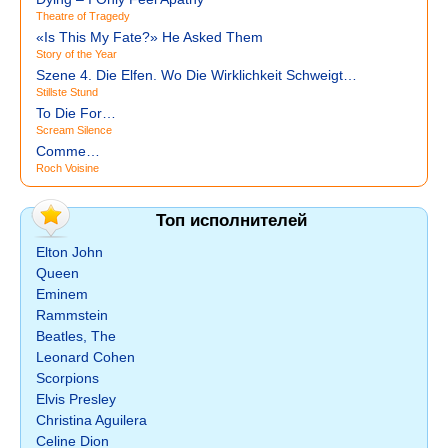
Theatre of Tragedy
«Is This My Fate?» He Asked Them
Story of the Year
Szene 4. Die Elfen. Wo Die Wirklichkeit Schweigt…
Stillste Stund
To Die For…
Scream Silence
Comme…
Roch Voisine
Топ исполнителей
Elton John
Queen
Eminem
Rammstein
Beatles, The
Leonard Cohen
Scorpions
Elvis Presley
Christina Aguilera
Celine Dion