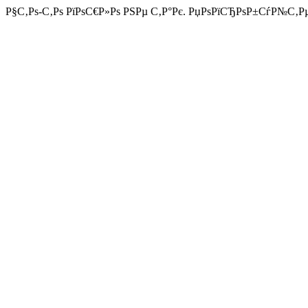
Р§С‚Рѕ-С‚Рѕ РїРѕС€Р»Рѕ РЅРµ С‚Р°Рє. РџРѕРїСЂРѕР±СѓР№С‚