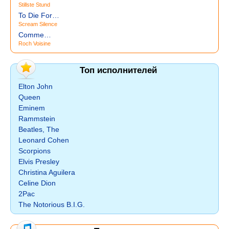
Stillste Stund
To Die For…
Scream Silence
Comme…
Roch Voisine
Топ исполнителей
Elton John
Queen
Eminem
Rammstein
Beatles, The
Leonard Cohen
Scorpions
Elvis Presley
Christina Aguilera
Celine Dion
2Pac
The Notorious B.I.G.