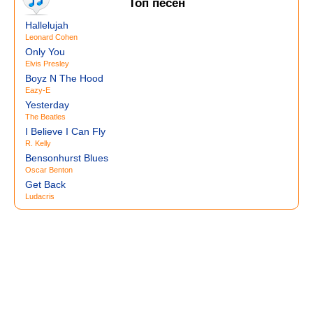
Топ песен
Hallelujah
Leonard Cohen
Only You
Elvis Presley
Boyz N The Hood
Eazy-E
Yesterday
The Beatles
I Believe I Can Fly
R. Kelly
Bensonhurst Blues
Oscar Benton
Get Back
Ludacris