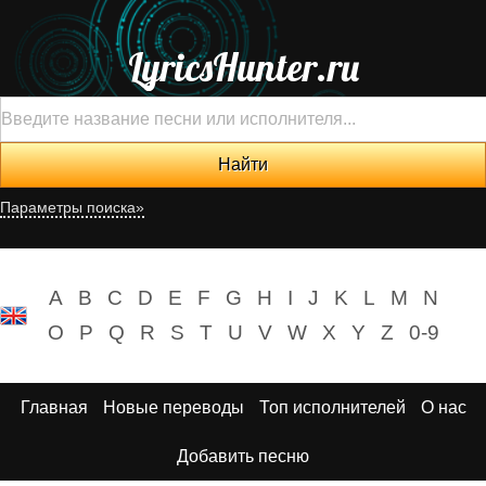
LyricsHunter.ru
Параметры поиска»
A
B
C
D
E
F
G
H
I
J
K
L
M
N
O
P
Q
R
S
T
U
V
W
X
Y
Z
0-9
Главная
Новые переводы
Топ исполнителей
О нас
Добавить песню