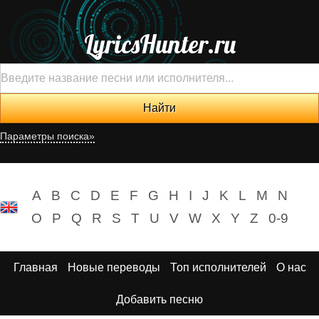
LyricsHunter.ru
Параметры поиска»
A
B
C
D
E
F
G
H
I
J
K
L
M
N
O
P
Q
R
S
T
U
V
W
X
Y
Z
0-9
Главная
Новые переводы
Топ исполнителей
О нас
Добавить песню