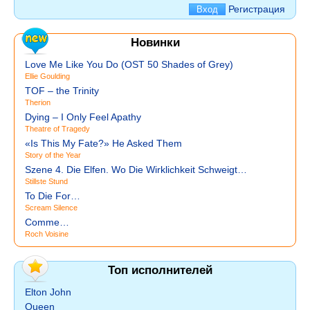
Регистрация
Новинки
Love Me Like You Do (OST 50 Shades of Grey)
Ellie Goulding
TOF – the Trinity
Therion
Dying – I Only Feel Apathy
Theatre of Tragedy
«Is This My Fate?» He Asked Them
Story of the Year
Szene 4. Die Elfen. Wo Die Wirklichkeit Schweigt…
Stillste Stund
To Die For…
Scream Silence
Comme…
Roch Voisine
Топ исполнителей
Elton John
Queen