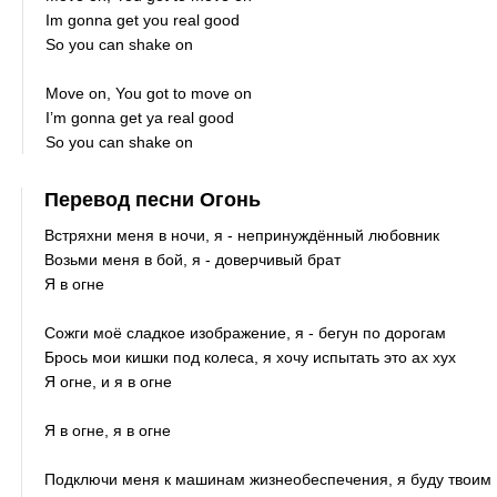
Im gonna get you real good
So you can shake on
Move on, You got to move on
I’m gonna get ya real good
So you can shake on
Перевод песни Огонь
Встряхни меня в ночи, я - непринуждённый любовник
Возьми меня в бой, я - доверчивый брат
Я в огне
Сожги моё сладкое изображение, я - бегун по дорогам
Брось мои кишки под колеса, я хочу испытать это ах хух
Я огне, и я в огне
Я в огне, я в огне
Подключи меня к машинам жизнеобеспечения, я буду твоим