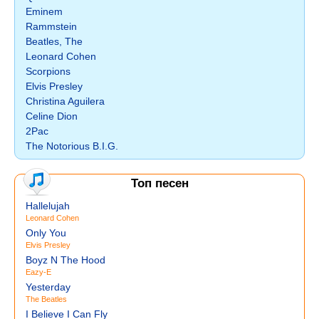
Eminem
Rammstein
Beatles, The
Leonard Cohen
Scorpions
Elvis Presley
Christina Aguilera
Celine Dion
2Pac
The Notorious B.I.G.
Топ песен
Hallelujah
Leonard Cohen
Only You
Elvis Presley
Boyz N The Hood
Eazy-E
Yesterday
The Beatles
I Believe I Can Fly