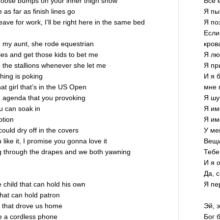
 goose bumps on your inner thigh show
Все 
e as far as finish lines go
Я пы
eave for work, I’ll be right here in the same bed
Я по
Если
 my aunt, she rode equestrian
кров
bles and get those kids to bet me
Я лю
 the stallions whenever she let me
Я пр
thing is poking
И я 
at girl that’s in the US Open
мне 
en agenda that you provoking
Я шу
ou can soak in
Я им
otion
Я им
ould dry off in the covers
У ме
like it, I promise you gonna love it
Вещи
ng through the drapes and we both yawning
Тебе
И я 
Да, 
 child that can hold his own
Я пе
hat can hold patron
 that drove us home
Эй, 
ke a cordless phone
Бог 