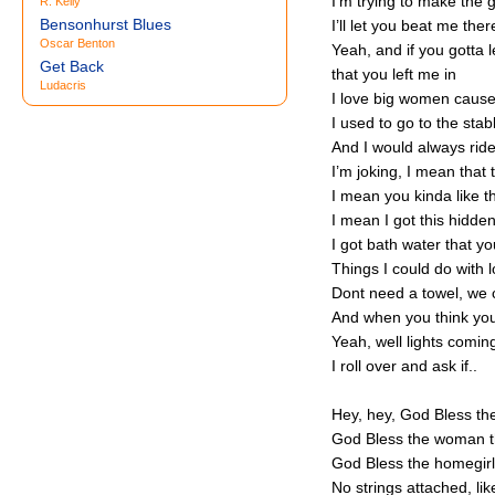
I’m trying to make the
R. Kelly
Bensonhurst Blues
I’ll let you beat me ther
Oscar Benton
Yeah, and if you gotta l
Get Back
that you left me in
Ludacris
I love big women cause
I used to go to the sta
And I would always ride
I’m joking, I mean that 
I mean you kinda like th
I mean I got this hidd
I got bath water that y
Things I could do with l
Dont need a towel, we c
And when you think you 
Yeah, well lights comi
I roll over and ask if..
Hey, hey, God Bless the
God Bless the woman t
God Bless the homegirl
No strings attached, li