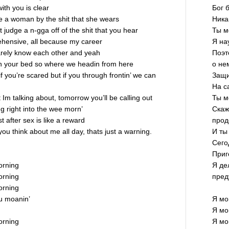
ith you is clear
Бог 
ge a woman by the shit that she wears
Ника
 judge a n-gga off of the shit that you hear
Ты м
rehensive, all because my career
Я на
barely know each other and yeah
Поэт
 your bed so where we headin from here
о не
f you’re scared but if you through frontin’ we can
Защи
На с
Im talking about, tomorrow you’ll be calling out
Ты м
g right into the wee morn’
Скаж
 after sex is like a reward
прод
u think about me all day, thats just a warning.
И ты
Сего
Приг
morning
Я де
morning
пред
morning
ou moanin’
Я мо
Я мо
morning
Я мо