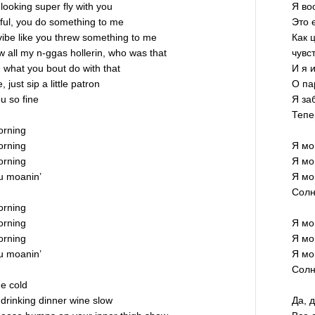
m looking super fly with you
Я во
rful, you do something to me
Это 
 vibe like you threw something to me
Как 
 all my n-ggas hollerin, who was that
чувс
 what you bout do with that
И я 
just sip a little patron
О па
u so fine
Я за
Тепе
morning
morning
Я мо
morning
Я мо
ou moanin’
Я мо
Солн
morning
morning
Я мо
morning
Я мо
ou moanin’
Я мо
Солн
me cold
, drinking dinner wine slow
Да, 