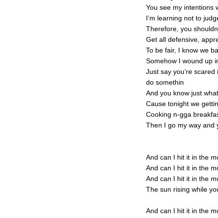
You see my intentions w
I’m learning not to jud
Therefore, you shouldnt
Get all defensive, app
To be fair, I know we 
Somehow I wound up in
Just say you’re scared i
do somethin
And you know just what 
Cause tonight we gettin
Cooking n-gga breakfast
Then I go my way and yo
And can I hit it in the 
And can I hit it in the 
And can I hit it in the 
The sun rising while y
And can I hit it in the 