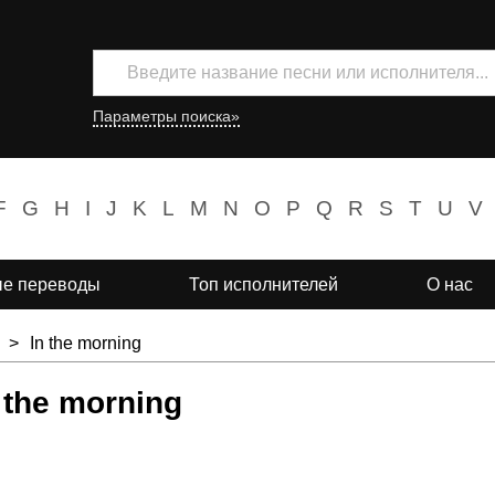
Параметры поиска»
F
G
H
I
J
K
L
M
N
O
P
Q
R
S
T
U
V
е переводы
Топ исполнителей
О нас
>
In the morning
n the morning