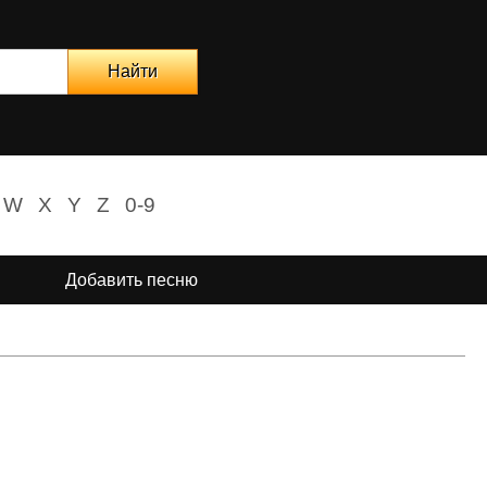
W
X
Y
Z
0-9
Добавить песню