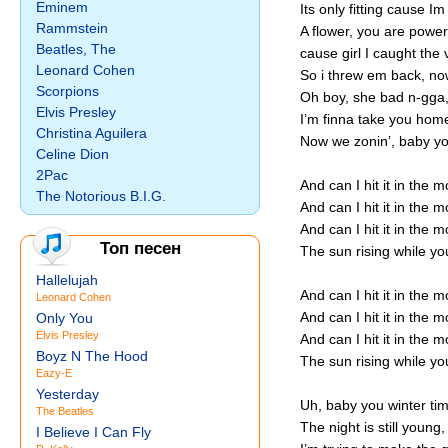
Eminem
Its only fitting cause I
Rammstein
A flower, you are powe
Beatles, The
cause girl I caught the
Leonard Cohen
So i threw em back, now
Scorpions
Oh boy, she bad n-gga,
Elvis Presley
I’m finna take you home, 
Christina Aguilera
Now we zonin’, baby yo
Celine Dion
2Pac
And can I hit it in the 
The Notorious B.I.G.
And can I hit it in the 
And can I hit it in the 
Топ песен
The sun rising while y
Hallelujah
And can I hit it in the 
Leonard Cohen
And can I hit it in the 
Only You
Elvis Presley
And can I hit it in the 
Boyz N The Hood
The sun rising while y
Eazy-E
Yesterday
Uh, baby you winter ti
The Beatles
The night is still young
I Believe I Can Fly