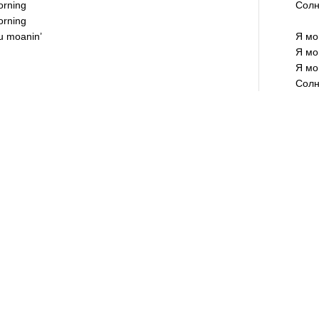
morning
Солн
morning
ou moanin’
Я мо
Я мо
Я мо
Солн