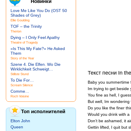
Новинки
Love Me Like You Do (OST 50
Shades of Grey)
Ellie Goulding
TOF – the Trinity
Therion
Dying – I Only Feel Apathy
Theatre of Tragedy
«Is This My Fate?» He Asked
Them
Story of the Year
Szene 4. Die Elfen. Wo Die
Wirklichkeit Schweigt…
Текст песни In th
Stillste Stund
To Die For…
Baby you summertime fin
Scream Silence
Im trying to get beside
Comme…
You fine as hell, I gues
Roch Voisine
But well, Im wondering 
Do you like the finer t
Топ исполнителей
Would you drink with 
Elton John
Don’t be ashamed, it ain
Queen
Gettin lifted, I quit but