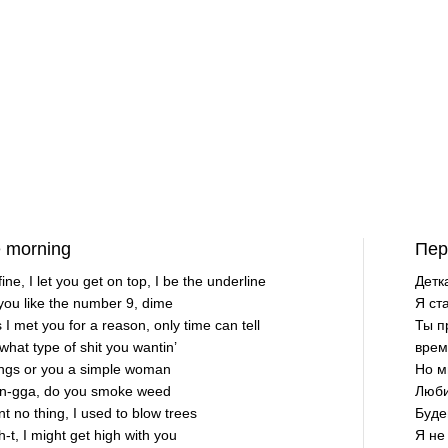
e morning
Пер
e, I let you get on top, I be the underline
Детк
 you like the number 9, dime
Я ст
s I met you for a reason, only time can tell
Ты п
what type of shit you wantin’
врем
hings or you a simple woman
Но м
a n-gga, do you smoke weed
Люби
t no thing, I used to blow trees
Буде
 sh-t, I might get high with you
Я не