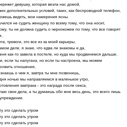
бережет девушку, которая везла нас домой,
ких дополнительных условий, таких, как беспроводной телефон,
ожешь видеть, мои намерения ясны.
учился не судить женщину по всему тому, что она носит,
ому, ты не должна судить о чернокожем по тому, что все говорят
м,
та, тревоги, это все из за моей карьеры,
амом деле, я знаю, что едва ли знакомы и да,
еня как-то завела в постеле, но куда мы продвинемся дальше,
и, если ты напугана, но если ты настроена, мы можем
олжить отношения,
 знаешь о чем я, завтра ты мне позвонишь,
дня ночью мы направляемся в маленькое утро,
отовления завтрака - это награда после секса,
лаю свои дела, а ты думаешь обо мне весь день, это всего лишь
упреждение.
гу это сделать утром
гу это сделать утром
гу это сделать утром