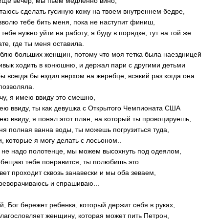
еще вечер, мы пьем медленно вино,
таюсь сделать гусиную кожу на твоем внутреннем бедре,
зволю тебе бить меня, пока не наступит финиш,
 тебе нужно уйти на работу, я буду в порядке, тут на той же
ате, где ты меня оставила.
блю больших женщин, потому что моя тетка была наездницей
ивык ходить в конюшню, и держал пари с другими детьми
бы всегда бы ездил верхом на жеребце, всякий раз когда она
позволяла.
чу, я имею ввиду это смешно,
ею ввиду, ты как девушка с Открытого Чемпионата США
ею ввиду, я понял этот план, на который ты провоцируешь,
ня полная ванна воды, ты можешь погрузиться туда,
, которые я могу делать с лосьоном..
 не надо полотенце, мы можем высохнуть под одеялом,
обещаю тебе понравится, ты полюбишь это.
свет проходит сквозь занавески и мы оба зеваем,
реворачиваюсь и спрашиваю...
эй, Бог бережет ребенка, который держит себя в руках,
благословляет женщину, которая может пить Петрон,