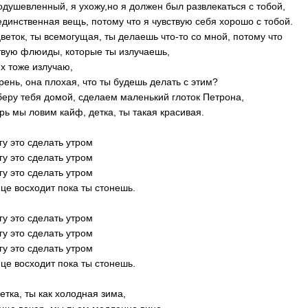
одушевленный, я ухожу,но я должен был развлекаться с тобой,
единственная вещь, потому что я чувствую себя хорошо с тобой.
цветок, ты всемогущая, ты делаешь что-то со мной, потому что
твую флюиды, которые ты излучаешь,
их тоже излучаю,
рень, она плохая, что ты будешь делать с этим?
беру тебя домой, сделаем маленький глоток Петрона,
рь мы ловим кайф, детка, ты такая красивая.
гу это сделать утром
гу это сделать утром
гу это сделать утром
це восходит пока ты стонешь.
гу это сделать утром
гу это сделать утром
гу это сделать утром
це восходит пока ты стонешь.
детка, ты как холодная зима,