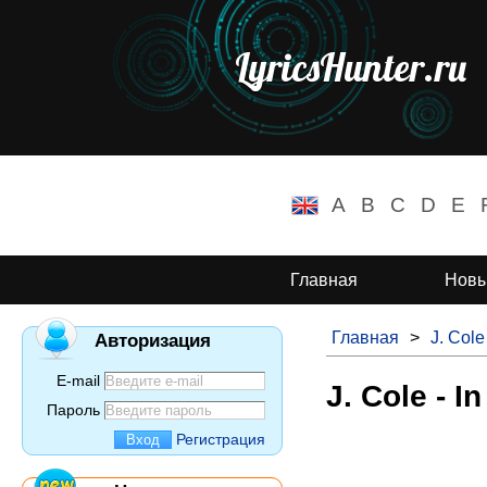
LyricsHunter.ru
A
B
C
D
E
Главная
Новы
Главная
>
J. Cole
Авторизация
E-mail
J. Cole - I
Пароль
Регистрация