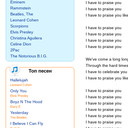
Eminem
I have to praise you
Rammstein
I have to praise you
Beatles, The
I have to praise you lik
Leonard Cohen
Scorpions
I have to praise you
Elvis Presley
I have to praise you
Christina Aguilera
I have to praise you
Celine Dion
I have to praise you
2Pac
The Notorious B.I.G.
We've come a long long
Through the hard times
Топ песен
I have to celebrate you
I have to praise you li
Hallelujah
Leonard Cohen
I have to praise you
Only You
Elvis Presley
I have to praise you
Boyz N The Hood
I have to praise you
Eazy-E
I have to praise you
Yesterday
I have to praise you
The Beatles
I have to praise you
I Believe I Can Fly