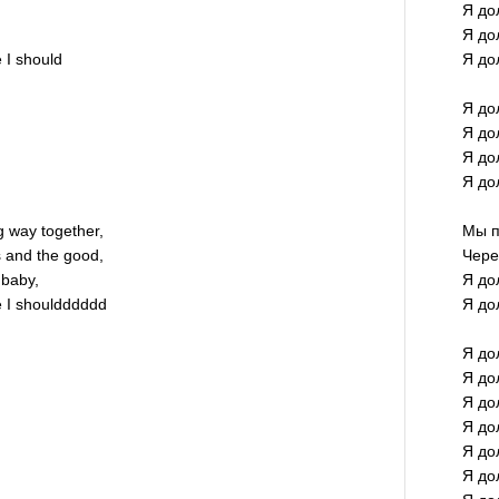
Я до
Я до
e I should
Я до
Я до
Я до
Я до
Я до
 way together,
Мы п
 and the good,
Чере
 baby,
Я до
ke I shouldddddd
Я до
Я до
Я до
Я до
Я до
Я до
Я до