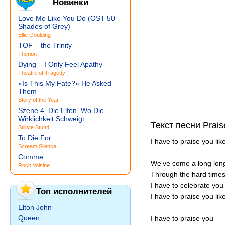
Новинки
Love Me Like You Do (OST 50
Shades of Grey)
Ellie Goulding
TOF – the Trinity
Therion
Dying – I Only Feel Apathy
Theatre of Tragedy
«Is This My Fate?» He Asked
Them
Story of the Year
Szene 4. Die Elfen. Wo Die
Wirklichkeit Schweigt…
Текст песни Prais
Stillste Stund
To Die For…
I have to praise you lik
Scream Silence
Comme…
We've come a long long
Roch Voisine
Through the hard times
I have to celebrate you
Топ исполнителей
I have to praise you lik
Elton John
Queen
I have to praise you