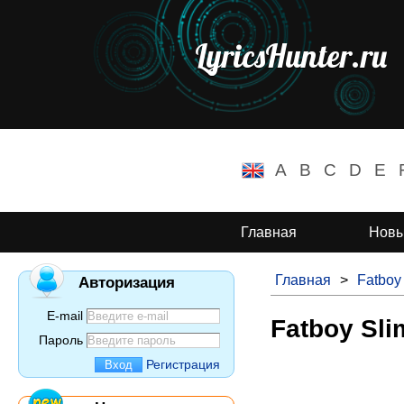
LyricsHunter.ru
A
B
C
D
E
Главная
Новы
Главная
>
Fatboy
Авторизация
E-mail
Fatboy Sli
Пароль
Регистрация