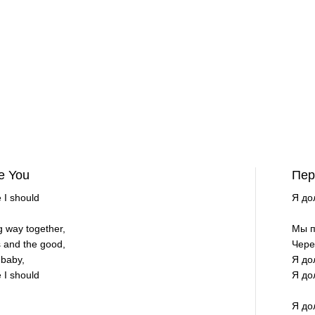
e You
Пер
e I should
Я до
 way together,
Мы п
 and the good,
Чере
 baby,
Я до
e I should
Я до
Я до