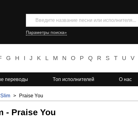
Параметры поиска»
F
G
H
I
J
K
L
M
N
O
P
Q
R
S
T
U
V
е переводы
Топ исполнителей
О нас
 Slim
>
Praise You
m - Praise You