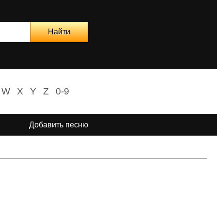
W
X
Y
Z
0-9
Добавить песню