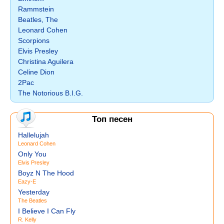
Rammstein
Beatles, The
Leonard Cohen
Scorpions
Elvis Presley
Christina Aguilera
Celine Dion
2Pac
The Notorious B.I.G.
Топ песен
Hallelujah
Leonard Cohen
Only You
Elvis Presley
Boyz N The Hood
Eazy-E
Yesterday
The Beatles
I Believe I Can Fly
R. Kelly