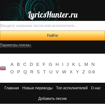
LyricsHunter.ru
Параметры поиска»
A
B
C
D
E
F
G
H
I
J
K
L
M
N
O
P
Q
R
S
T
U
V
W
X
Y
Z
0-9
Главная
Новые переводы
Топ исполнителей
О нас
Добавить песню