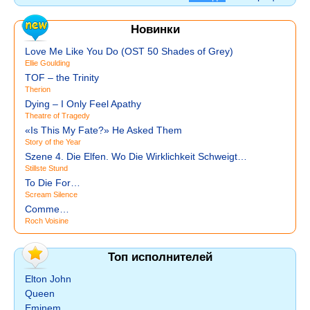
Новинки
Love Me Like You Do (OST 50 Shades of Grey)
Ellie Goulding
TOF – the Trinity
Therion
Dying – I Only Feel Apathy
Theatre of Tragedy
«Is This My Fate?» He Asked Them
Story of the Year
Szene 4. Die Elfen. Wo Die Wirklichkeit Schweigt…
Stillste Stund
To Die For…
Scream Silence
Comme…
Roch Voisine
Топ исполнителей
Elton John
Queen
Eminem