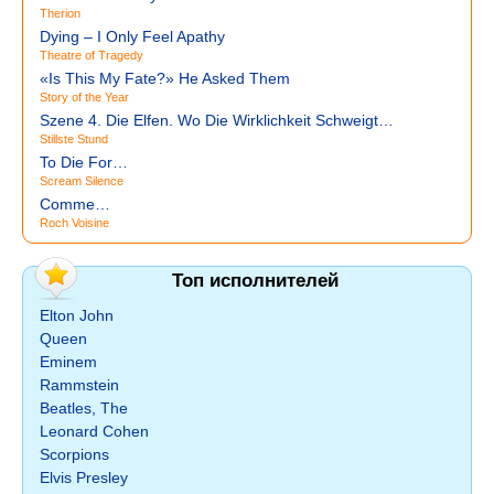
Therion
Dying – I Only Feel Apathy
Theatre of Tragedy
«Is This My Fate?» He Asked Them
Story of the Year
Szene 4. Die Elfen. Wo Die Wirklichkeit Schweigt…
Stillste Stund
To Die For…
Scream Silence
Comme…
Roch Voisine
Топ исполнителей
Elton John
Queen
Eminem
Rammstein
Beatles, The
Leonard Cohen
Scorpions
Elvis Presley