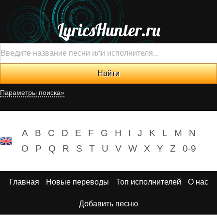
LyricsHunter.ru
Параметры поиска»
A
B
C
D
E
F
G
H
I
J
K
L
M
N
O
P
Q
R
S
T
U
V
W
X
Y
Z
0-9
Главная
Новые переводы
Топ исполнителей
О нас
Добавить песню