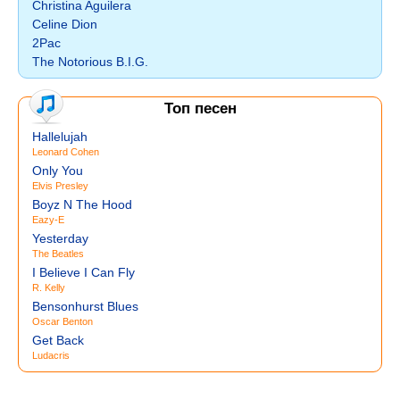
Christina Aguilera
Celine Dion
2Pac
The Notorious B.I.G.
Топ песен
Hallelujah
Leonard Cohen
Only You
Elvis Presley
Boyz N The Hood
Eazy-E
Yesterday
The Beatles
I Believe I Can Fly
R. Kelly
Bensonhurst Blues
Oscar Benton
Get Back
Ludacris