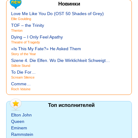
Новинки
Love Me Like You Do (OST 50 Shades of Grey)
Ellie Goulding
TOF – the Trinity
Therion
Dying – I Only Feel Apathy
Theatre of Tragedy
«Is This My Fate?» He Asked Them
Story of the Year
Szene 4. Die Elfen. Wo Die Wirklichkeit Schweigt…
Stillste Stund
To Die For…
Scream Silence
Comme…
Roch Voisine
Топ исполнителей
Elton John
Queen
Eminem
Rammstein