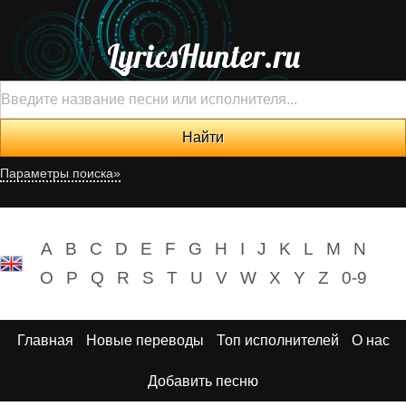
LyricsHunter.ru
Параметры поиска»
A
B
C
D
E
F
G
H
I
J
K
L
M
N
O
P
Q
R
S
T
U
V
W
X
Y
Z
0-9
Главная
Новые переводы
Топ исполнителей
О нас
Добавить песню