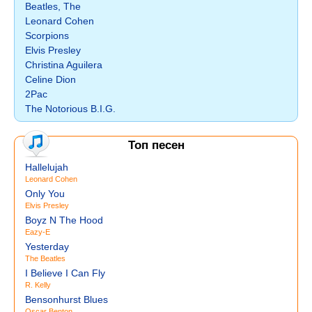
Beatles, The
Leonard Cohen
Scorpions
Elvis Presley
Christina Aguilera
Celine Dion
2Pac
The Notorious B.I.G.
Топ песен
Hallelujah
Leonard Cohen
Only You
Elvis Presley
Boyz N The Hood
Eazy-E
Yesterday
The Beatles
I Believe I Can Fly
R. Kelly
Bensonhurst Blues
Oscar Benton