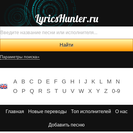
LyricsHunter.ru
Параметры поиска»
A
B
C
D
E
F
G
H
I
J
K
L
M
N
O
P
Q
R
S
T
U
V
W
X
Y
Z
0-9
Главная
Новые переводы
Топ исполнителей
О нас
Добавить песню