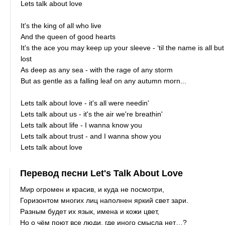
Lets talk about love
It's the king of all who live
And the queen of good hearts
It's the ace you may keep up your sleeve - ‘til the name is all but
lost
As deep as any sea - with the rage of any storm
But as gentle as a falling leaf on any autumn morn...
Lets talk about love - it's all were needin'
Lets talk about us - it's the air we're breathin'
Lets talk about life - I wanna know you
Lets talk about trust - and I wanna show you
Lets talk about love
Перевод песни Let's Talk About Love
Мир огромен и красив, и куда не посмотри,
Горизонтом многих лиц наполнен яркий свет зари.
Разным будет их язык, имена и кожи цвет,
Но о чём поют все люди, где иного смысла нет…?