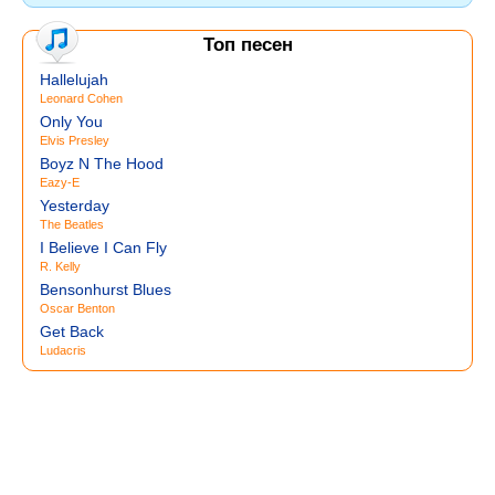
Топ песен
Hallelujah
Leonard Cohen
Only You
Elvis Presley
Boyz N The Hood
Eazy-E
Yesterday
The Beatles
I Believe I Can Fly
R. Kelly
Bensonhurst Blues
Oscar Benton
Get Back
Ludacris