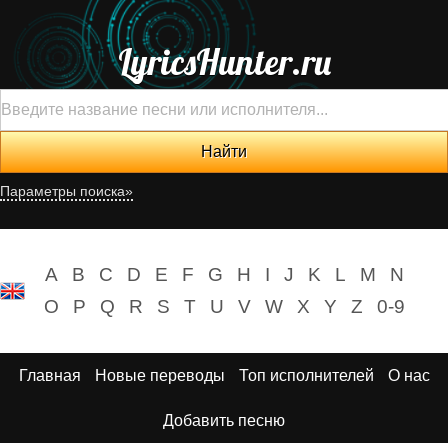
LyricsHunter.ru
Параметры поиска»
A
B
C
D
E
F
G
H
I
J
K
L
M
N
O
P
Q
R
S
T
U
V
W
X
Y
Z
0-9
Главная
Новые переводы
Топ исполнителей
О нас
Добавить песню