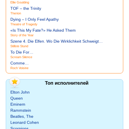
Ellie Goulding
TOF – the Trinity
Therion
Dying – I Only Feel Apathy
Theatre of Tragedy
«Is This My Fate?» He Asked Them
Story of the Year
Szene 4. Die Elfen. Wo Die Wirklichkeit Schweigt…
Stillste Stund
To Die For…
Scream Silence
Comme…
Roch Voisine
Топ исполнителей
Elton John
Queen
Eminem
Rammstein
Beatles, The
Leonard Cohen
Scorpions