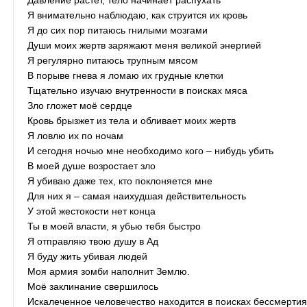
Давление растёт, тело начинает распухать
Я внимательно наблюдаю, как струится их кровь
Я до сих пор питаюсь гнилыми мозгами
Души моих жертв заряжают меня великой энергией
Я регулярно питаюсь трупным мясом
В порыве гнева я ломаю их грудные клетки
Тщательно изучаю внутренности в поисках мяса
Зло гложет моё сердце
Кровь брызжет из тела и обливает моих жертв
Я ловлю их по ночам
И сегодня ночью мне необходимо кого – нибудь убить
В моей душе возростает зло
Я убиваю даже тех, кто поклоняется мне
Для них я – самая наихудшая действительность
У этой жестокости нет конца
Ты в моей власти, я убью тебя быстро
Я отправляю твою душу в Ад
Я буду жить убивая людей
Моя армия зомби наполнит Землю.
Моё заклинание свершилось
Искалеченное человечество находится в поисках бессмерти