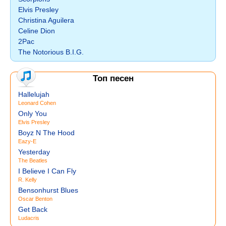
Elvis Presley
Christina Aguilera
Celine Dion
2Pac
The Notorious B.I.G.
Топ песен
Hallelujah
Leonard Cohen
Only You
Elvis Presley
Boyz N The Hood
Eazy-E
Yesterday
The Beatles
I Believe I Can Fly
R. Kelly
Bensonhurst Blues
Oscar Benton
Get Back
Ludacris