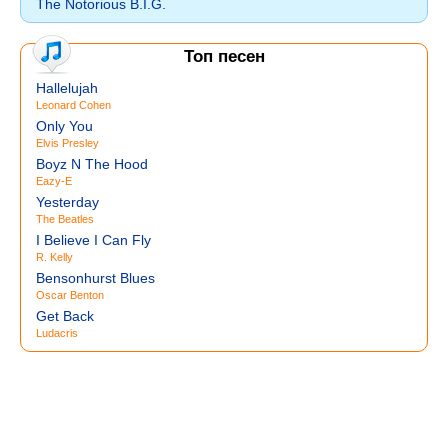
The Notorious B.I.G.
Топ песен
Hallelujah
Leonard Cohen
Only You
Elvis Presley
Boyz N The Hood
Eazy-E
Yesterday
The Beatles
I Believe I Can Fly
R. Kelly
Bensonhurst Blues
Oscar Benton
Get Back
Ludacris