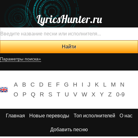
LyricsHunter.ru
Параметры поиска»
A
B
C
D
E
F
G
H
I
J
K
L
M
N
O
P
Q
R
S
T
U
V
W
X
Y
Z
0-9
Главная
Новые переводы
Топ исполнителей
О нас
Добавить песню