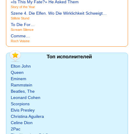
«Is This My Fate?» He Asked Them
Story of the Year
Szene 4. Die Elfen. Wo Die Wirklichkeit Schweigt…
Stillste Stund
To Die For…
Scream Silence
Comme…
Roch Voisine
Топ исполнителей
Elton John
Queen
Eminem
Rammstein
Beatles, The
Leonard Cohen
Scorpions
Elvis Presley
Christina Aguilera
Celine Dion
2Pac