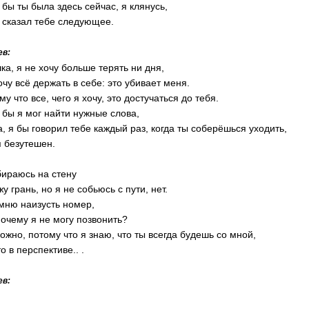
 бы ты была здесь сейчас, я клянусь,
 сказал тебе следующее.
ев:
ка, я не хочу больше терять ни дня,
очу всё держать в себе: это убивает меня.
му что все, чего я хочу, это достучаться до тебя.
 бы я мог найти нужные слова,
а, я бы говорил тебе каждый раз, когда ты соберёшься уходить,
я безутешен.
бираюсь на стену
жу грань, но я не собьюсь с пути, нет.
мню наизусть номер,
почему я не могу позвонить?
ожно, потому что я знаю, что ты всегда будешь со мной,
о в перспективе.. .
ев: