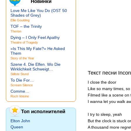
Новинки
Love Me Like You Do (OST 50
Shades of Grey)
Ellie Goulding
TOF – the Trinity
Therion
Dying – I Only Feel Apathy
Theatre of Tragedy
«Is This My Fate?» He Asked
Them
Story of the Year
Szene 4. Die Elfen. Wo Die
Wirklichkeit Schweigt…
Текст песни Incon
Stillste Stund
To Die For…
I close the door
Scream Silence
Like so many times, so
Comme…
Filmed like a scene on 
Roch Voisine
I wanna let you walk aw
Топ исполнителей
I try to sleep, yeah
Elton John
But the clock is stuck 
Queen
A thousand more regret