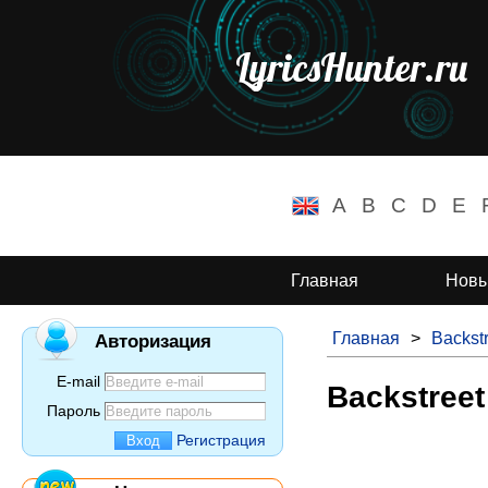
LyricsHunter.ru
A
B
C
D
E
Главная
Новы
Главная
>
Backst
Авторизация
E-mail
Backstreet
Пароль
Регистрация