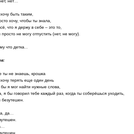
 нет, нет…
 хочу быть таким,
осто хочу, чтобы ты знала,
сё, что я держу в себе – это то,
 просто не могу отпустить (нет, не могу).
му что детка...
ев:
е ты не знаешь, крошка
 хочу терять еще один день
 бы я мог найти нужные слова,
а, я бы говорил тебе каждый раз, когда ты соберёшься уходить,
я безутешен.
да, да…
зутешен.
а…
зутешен…