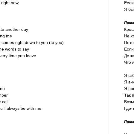
 right now,
Если
Я бы
Прип
te another day
Крош
lling me
Не х
d comes right down to you (to you)
Пото
 the words to say
Если
every time you leave
Детк
Что 
Я вз
Я ви
 no
Я по
mber
Так 
 call
Возм
'll always be with me
Где-т
Прип