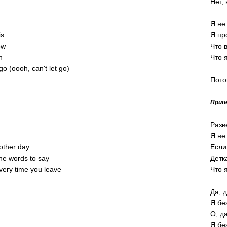
Нет,
Я не
is
Я пр
ow
Что в
n
Что я
 go (oooh, can't let go)
Пото
Прип
Разв
Я не
other day
Если
 the words to say
Детк
every time you leave
Что 
Да, 
Я бе
О, д
Я бе