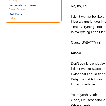
R. Kelly
Bensonhurst Blues
No, no, no
Oscar Benton
Get Back
I don't wanna be like th
Ludacris
I just wanna let you kn
That everything I hold i
Is everything I can't let
Cause BABAYYYYY
Chorus
Don't you know it baby
I don't wanna waste an
I wish that I could find
Baby I would tell you, 
I'm inconsolable
Yeah, yeah, yeah
Oooh, I'm inconsolable
Whoaa yeah