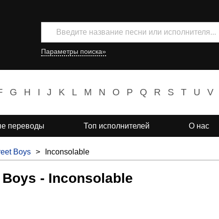
Параметры поиска»
F
G
H
I
J
K
L
M
N
O
P
Q
R
S
T
U
V
е переводы
Топ исполнителей
О нас
reet Boys
>
Inconsolable
 Boys - Inconsolable