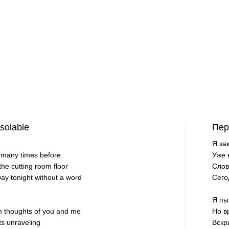
solable
Пер
Я за
 many times before
Уже 
the cutting room floor
Слов
ay tonight without a word
Сего
Я пы
on thoughts of you and me
Но в
s unraveling
Вскр