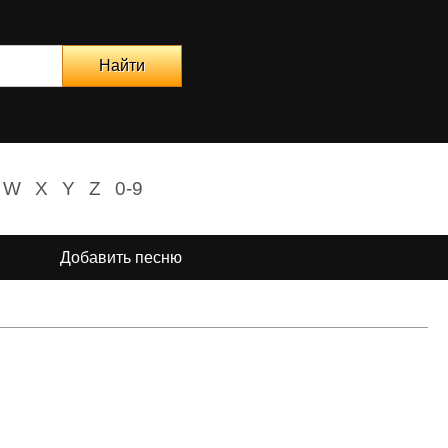
W
X
Y
Z
0-9
Добавить песню