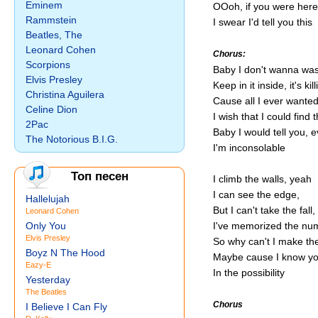
Eminem
OOoh, if you were here
Rammstein
I swear I'd tell you this
Beatles, The
Leonard Cohen
Chorus:
Scorpions
Baby I don't wanna was
Elvis Presley
Keep in it inside, it's ki
Christina Aguilera
Cause all I ever wante
Celine Dion
I wish that I could find
2Pac
Baby I would tell you, 
The Notorious B.I.G.
I'm inconsolable
Топ песен
I climb the walls, yeah
I can see the edge,
Hallelujah
But I can't take the fall,
Leonard Cohen
Only You
I've memorized the nu
Elvis Presley
So why can't I make the
Boyz N The Hood
Maybe cause I know you
Eazy-E
In the possibility
Yesterday
The Beatles
Chorus
I Believe I Can Fly