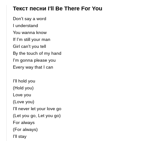
Текст песни I'll Be There For You
Don't say a word
I understand
You wanna know
If I'm still your man
Girl can't you tell
By the touch of my hand
I'm gonna please you
Every way that I can
I'll hold you
(Hold you)
Love you
(Love you)
I'll never let your love go
(Let you go, Let you go)
For always
(For always)
I'll stay