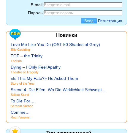
E-mail
Пароль
Регистрация
Новинки
Love Me Like You Do (OST 50 Shades of Grey)
Ellie Goulding
TOF – the Trinity
Therion
Dying – I Only Feel Apathy
Theatre of Tragedy
«Is This My Fate?» He Asked Them
Story of the Year
Szene 4. Die Elfen. Wo Die Wirklichkeit Schweigt…
Stillste Stund
To Die For…
Scream Silence
Comme…
Roch Voisine
Топ исполнителей