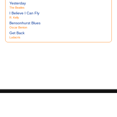
Yesterday
The Beatles
I Believe I Can Fly
R. Kelly
Bensonhurst Blues
Oscar Benton
Get Back
Ludacris
© LyricsHunter.ru 2011-2026.
Карта сайта
.
Любые вопросы по работе сайта вы можете задать на адрес: info [|
г|а|в|] LyricsHunter.ru
Все тексты песен принадлежат их авторам. Тексты песен
предоставлены только для ознакомления!