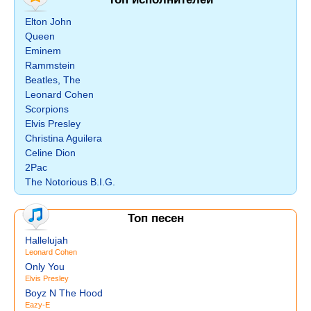
Elton John
Queen
Eminem
Rammstein
Beatles, The
Leonard Cohen
Scorpions
Elvis Presley
Christina Aguilera
Celine Dion
2Pac
The Notorious B.I.G.
Топ песен
Hallelujah
Leonard Cohen
Only You
Elvis Presley
Boyz N The Hood
Eazy-E