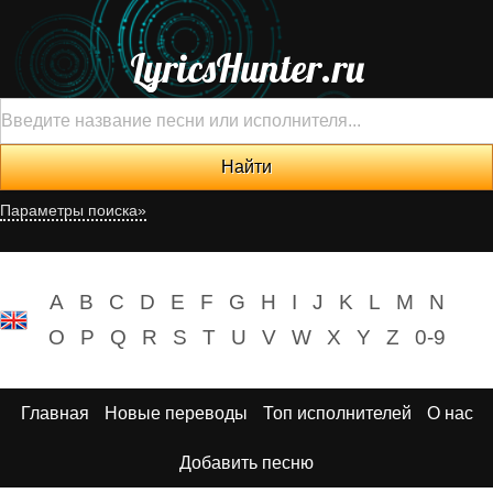
LyricsHunter.ru
Параметры поиска»
A
B
C
D
E
F
G
H
I
J
K
L
M
N
O
P
Q
R
S
T
U
V
W
X
Y
Z
0-9
Главная
Новые переводы
Топ исполнителей
О нас
Добавить песню