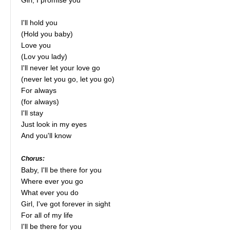
Girl, I promise you
I'll hold you
(Hold you baby)
Love you
(Lov you lady)
I'll never let your love go
(never let you go, let you go)
For always
(for always)
I'll stay
Just look in my eyes
And you'll know
Chorus:
Baby, I'll be there for you
Where ever you go
What ever you do
Girl, I've got forever in sight
For all of my life
I'll be there for you