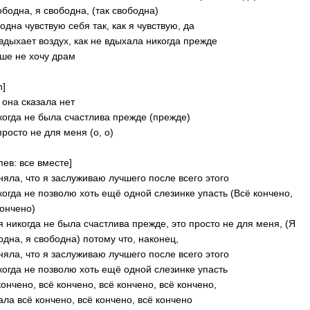
ободна, я свободна, (так свободна)
одна чувствую себя так, как я чувствую, да
вдыхает воздух, как не вдыхала никогда прежде
ше не хочу драм
n]
 она сказала нет
когда не была счастлива прежде (прежде)
просто не для меня (о, о)
пев: все вместе]
няла, что я заслуживаю лучшего после всего этого
когда не позволю хоть ещё одной слезинке упасть (Всё кончено,
кончено)
 я никогда не была счастлива прежде, это просто не для меня, (Я
одна, я свободна) потому что, наконец,
няла, что я заслуживаю лучшего после всего этого
когда не позволю хоть ещё одной слезинке упасть
кончено, всё кончено, всё кончено, всё кончено,
ала всё кончено, всё кончено, всё кончено