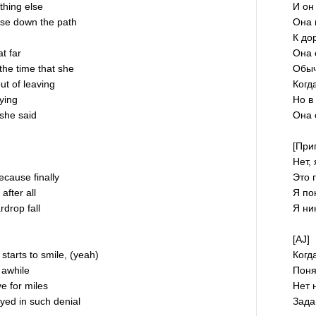
thing else
И он
ase down the path
Она 
К до
t far
Она 
the time that she
Обыч
ut of leaving
Когд
rying
Но в 
 she said
Она 
[При
Нет,
because finally
Это 
after all
Я по
ardrop fall
Я ни
[AJ]
tarts to smile, (yeah)
Когд
 awhile
Поня
e for miles
Нет 
ed in such denial
Зада