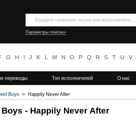
Параметры поиска»
F
G
H
I
J
K
L
M
N
O
P
Q
R
S
T
U
V
е переводы
Топ исполнителей
О нас
reet Boys
>
Happily Never After
 Boys - Happily Never After