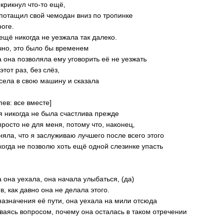
 крикнул что-то ещё,
потащил свой чемодан вниз по тропинке
роге.
ещё никогда не уезжала так далеко.
но, это было бы временем
а она позволяла ему уговорить её не уезжать
этот раз, без слёз,
села в свою машину и сказала
пев: все вместе]
 я никогда не была счастлива прежде
просто не для меня, потому что, наконец,
няла, что я заслуживаю лучшего после всего этого
когда не позволю хоть ещё одной слезинке упасть
а она уехала, она начала улыбаться, (да)
в, как давно она не делала этого.
назначения её пути, она уехала на мили отсюда
ваясь вопросом, почему она осталась в таком отречении