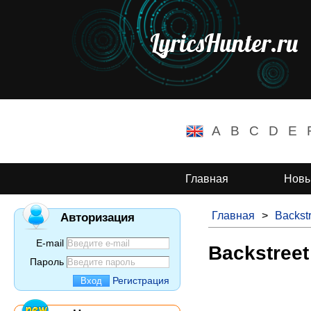
LyricsHunter.ru
A
B
C
D
E
Главная
Новы
Главная
>
Backst
Авторизация
E-mail
Backstreet
Пароль
Регистрация