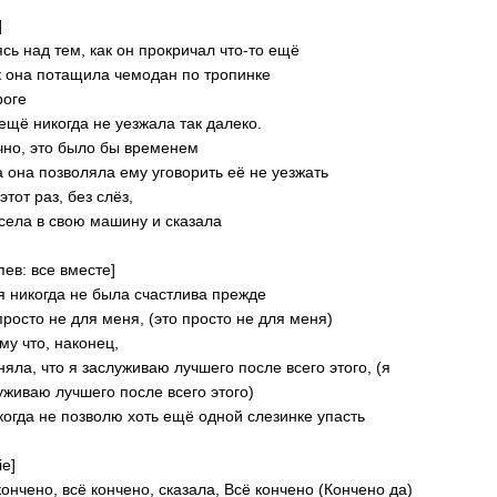
]
сь над тем, как он прокричал что-то ещё
к она потащила чемодан по тропинке
роге
ещё никогда не уезжала так далеко.
но, это было бы временем
а она позволяла ему уговорить её не уезжать
этот раз, без слёз,
села в свою машину и сказала
пев: все вместе]
 я никогда не была счастлива прежде
просто не для меня, (это просто не для меня)
му что, наконец,
няла, что я заслуживаю лучшего после всего этого, (я
уживаю лучшего после всего этого)
когда не позволю хоть ещё одной слезинке упасть
ie]
кончено, всё кончено, сказала, Всё кончено (Кончено да)