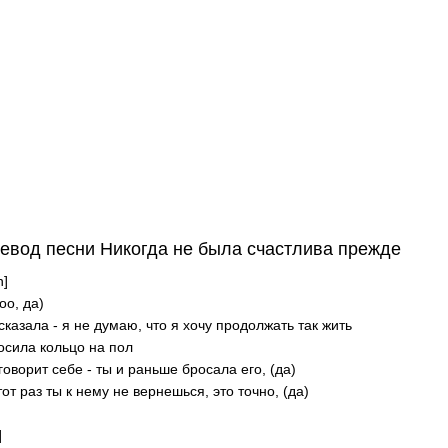
евод песни Никогда не была счастлива прежде
n]
оо, да)
сказала - я не думаю, что я хочу продолжать так жить
осила кольцо на пол
говорит себе - ты и раньше бросала его, (да)
тот раз ты к нему не вернешься, это точно, (да)
]