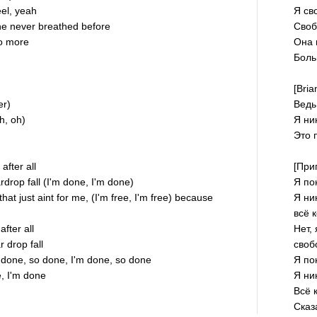
eel, yeah
Я св
he never breathed before
Своб
o more
Она 
Боль
[Bria
er)
Ведь
oh, oh)
Я ни
Это 
after all
[При
ardrop fall (I'm done, I'm done)
Я по
that just aint for me, (I'm free, I'm free) because
Я ни
всё 
after all
Нет,
r drop fall
своб
m done, so done, I'm done, so done
Я по
e, I'm done
Я ни
Всё 
Сказ