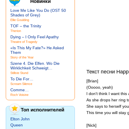
Новинки
Love Me Like You Do (OST 50
Shades of Grey)
Ellie Goulding
TOF – the Trinity
Therion
Dying – I Only Feel Apathy
Theatre of Tragedy
«Is This My Fate?» He Asked
Them
Story of the Year
Szene 4. Die Elfen. Wo Die
Wirklichkeit Schweigt…
Текст песни Happi
Stillste Stund
To Die For…
[Brian]
Scream Silence
(Ooooo, yeah)
Comme…
I don't think I want thi
Roch Voisine
As she drops her ring to
She says to herself you'
Топ исполнителей
This time you will stay 
Elton John
Queen
[Nick]