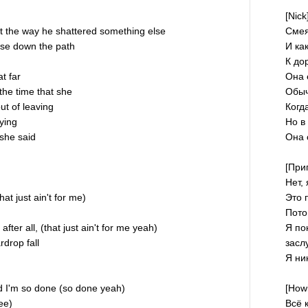
[Nick
 the way he shattered something else
Смея
ase down the path
И ка
К до
t far
Она 
the time that she
Обыч
ut of leaving
Когд
rying
Но в 
 she said
Она 
[При
Нет,
hat just ain't for me)
Это 
Пото
after all, (that just ain't for me yeah)
Я по
ardrop fall
засл
Я ни
id I'm so done (so done yeah)
[How
ree)
Всё 