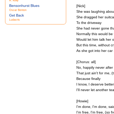
R. Kelly
Bensonhurst Blues
[Nick]
Oscar Benton
She was laughing about
Get Back
She dragged her suitc
Ludacris
To the driveway
She had never gone tha
Normally this would be 
Would let him talk her o
But this time, without c
As she got into her car
[Chorus: all]
No, happily never after
That just ain't for me, (t
Because finally
I know, I deserve better 
I'll never let another te
[Howie]
I'm done, I'm done, sa
I'm free, I'm free, (so f