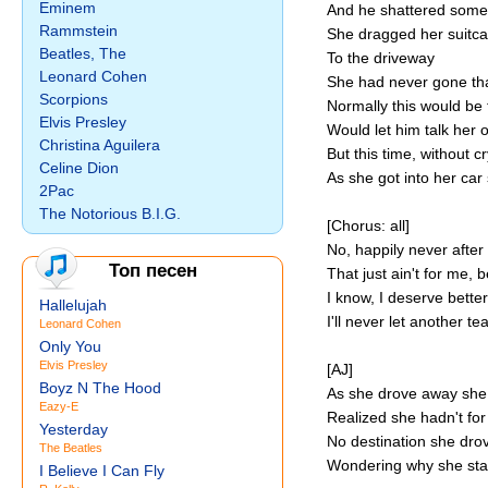
Eminem
And he shattered some
Rammstein
She dragged her suitc
Beatles, The
To the driveway
Leonard Cohen
She had never gone tha
Scorpions
Normally this would be 
Elvis Presley
Would let him talk her o
Christina Aguilera
But this time, without c
Celine Dion
As she got into her car
2Pac
The Notorious B.I.G.
[Chorus: all]
No, happily never after
Топ песен
That just ain't for me, 
I know, I deserve better 
Hallelujah
I'll never let another te
Leonard Cohen
Only You
Elvis Presley
[AJ]
Boyz N The Hood
As she drove away she s
Eazy-E
Realized she hadn't for
Yesterday
No destination she drov
The Beatles
Wondering why she stay
I Believe I Can Fly