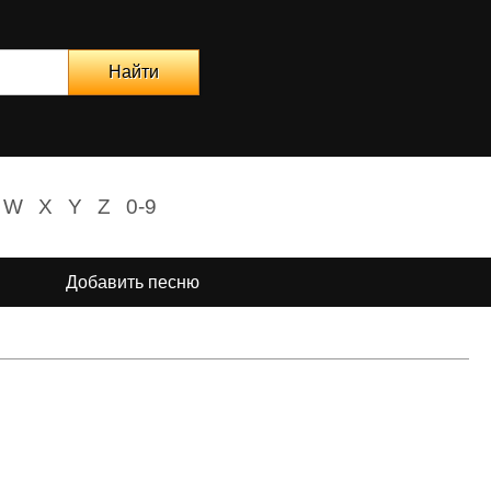
W
X
Y
Z
0-9
Добавить песню