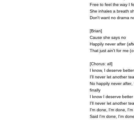
Free to feel the way I f
She inhales a breath s
Don't want no drama n
[Brian]
Cause she says no
Happily never after (aft
That just ain't for me (
[Chorus: all]
I know, I deserve better 
I'll never let another te
No happily never after, 
finally
I know I deserve better 
I'll never let another tea
I'm done, I'm done, I'
Said I'm done, I'm don