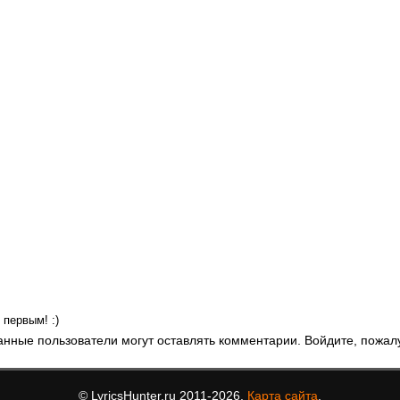
первым! :)
анные пользователи могут оставлять комментарии. Войдите, пожал
© LyricsHunter.ru 2011-2026.
Карта сайта
.