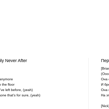
ly Never After
Пер
[Bria
(Ооо
s anymore
Она 
 the floor
И бр
ve left before, (yeah)
Она 
gone that's for sure, (yeah)
На э
[Nick