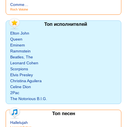
Comme…
Roch Voisine
Топ исполнителей
Elton John
Queen
Eminem
Rammstein
Beatles, The
Leonard Cohen
Scorpions
Elvis Presley
Christina Aguilera
Celine Dion
2Pac
The Notorious B.I.G.
Топ песен
Hallelujah