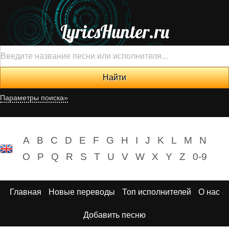
LyricsHunter.ru
Параметры поиска»
A
B
C
D
E
F
G
H
I
J
K
L
M
N
O
P
Q
R
S
T
U
V
W
X
Y
Z
0-9
Главная
Новые переводы
Топ исполнителей
О нас
Добавить песню