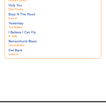
Leonard Cohen
Only You
Elvis Presley
Boyz N The Hood
Eazy-E
Yesterday
The Beatles
I Believe I Can Fly
R. Kelly
Bensonhurst Blues
Oscar Benton
Get Back
Ludacris