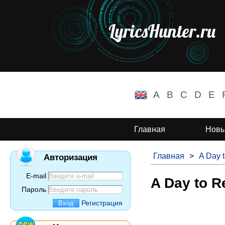
LyricsHunter.ru
A
B
C
D
E
Главная
Новы
Главная
>
A Day 
Авторизация
E-mail
A Day to R
Пароль
Регистрация