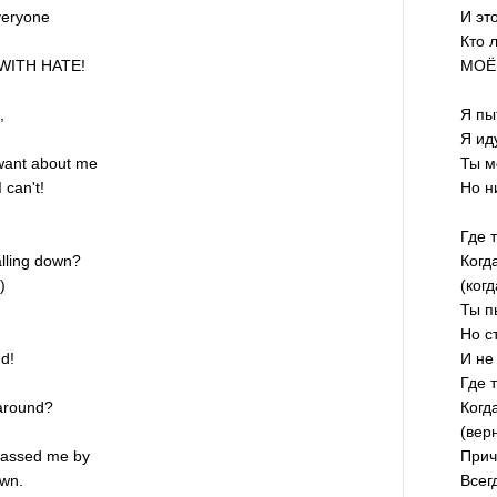
veryone
И эт
Кто 
WITH HATE!
МОЁ
,
Я пы
Я иду
want about me
Ты м
 can't!
Но н
Где 
lling down?
Когд
)
(ког
Ты п
Но с
d!
И не
Где 
 around?
Когд
(вер
passed me by
Прич
own.
Всег