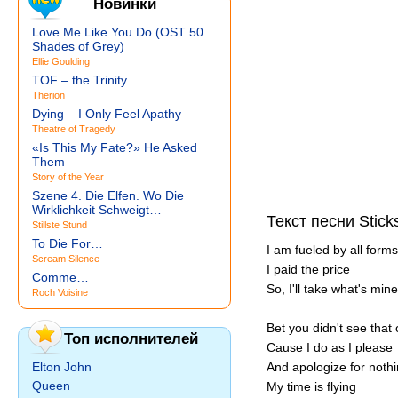
Новинки
Love Me Like You Do (OST 50
Shades of Grey)
Ellie Goulding
TOF – the Trinity
Therion
Dying – I Only Feel Apathy
Theatre of Tragedy
«Is This My Fate?» He Asked
Them
Story of the Year
Szene 4. Die Elfen. Wo Die
Wirklichkeit Schweigt…
Текст песни Stick
Stillste Stund
To Die For…
I am fueled by all forms 
Scream Silence
I paid the price
Comme…
So, I'll take what's mine
Roch Voisine
Bet you didn't see tha
Топ исполнителей
Cause I do as I please
Elton John
And apologize for nothi
Queen
My time is flying