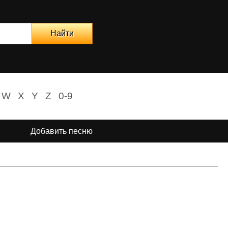
W
X
Y
Z
0-9
Добавить песню