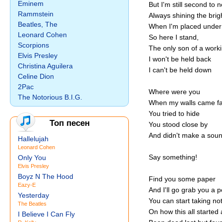
Eminem
But I'm still second to 
Rammstein
Always shining the brig
Beatles, The
When I'm placed under
Leonard Cohen
So here I stand,
Scorpions
The only son of a work
Elvis Presley
I won't be held back
Christina Aguilera
I can't be held down
Celine Dion
2Pac
Where were you
The Notorious B.I.G.
When my walls came fa
You tried to hide
Топ песен
You stood close by
And didn't make a soun
Hallelujah
Leonard Cohen
Say something!
Only You
Elvis Presley
Boyz N The Hood
Find you some paper
Eazy-E
And I'll go grab you a 
Yesterday
You can start taking no
The Beatles
On how this all started 
I Believe I Can Fly