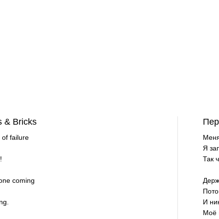
s & Bricks
Пер
of failure
Меня
Я за
!
Так 
t one coming
Держ
Пото
ng.
И ни
Моё 