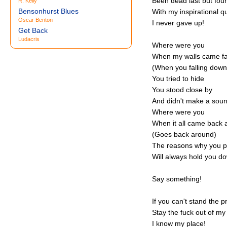
Been dead last but fou
R. Kelly
Bensonhurst Blues
With my inspirational 
Oscar Benton
I never gave up!
Get Back
Ludacris
Where were you
When my walls came fa
(When you falling down
You tried to hide
You stood close by
And didn't make a soun
Where were you
When it all came back
(Goes back around)
The reasons why you 
Will always hold you d
Say something!
If you can't stand the 
Stay the fuck out of my
I know my place!