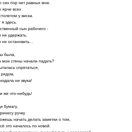
о сих пор нет равных мне.
 ярче всех
столетом у виска.
 я здесь.
ственный сын рабочего -
 не удержать,
 не остановить...
ты была,
а мои стены начали падать?
ыталась спрятаться,
 рядом,
 издала ни звука!
и же что-нибудь!
и бумагу,
принесу ручку.
ожешь начать делать заметки о том,
всё это началось по новой.