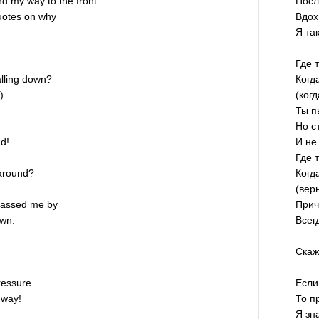
nd my way to the front
Посл
quotes on why
Вдох
Я та
Где 
lling down?
Когд
)
(ког
Ты п
Но с
d!
И не
Где 
 around?
Когд
(вер
passed me by
Прич
own.
Всег
Скаж
pressure
Если
 way!
То п
Я зн