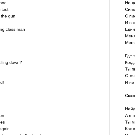
none.
Но д
htest
Сияю
 the gun.
С пи
И вот
ing class man
Един
Меня
Меня
Где 
lling down?
Когд
Ты п
Стоя
d!
И не
Скаж
Найд
pen
А я 
tes
Ты м
again.
Как 