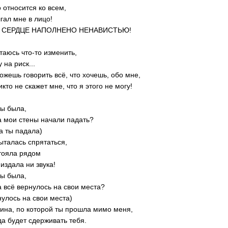
о относится ко всем,
лгал мне в лицо!
 СЕРДЦЕ НАПОЛНЕНО НЕНАВИСТЬЮ!
таюсь что-то изменить,
 на риск...
ожешь говорить всё, что хочешь, обо мне,
икто не скажет мне, что я этого не могу!
ты была,
а мои стены начали падать?
да ты падала)
ыталась спрятаться,
тояла рядом
 издала ни звука!
ты была,
а всё вернулось на свои места?
нулось на свои места)
ина, по которой ты прошла мимо меня,
да будет cдерживать тебя.