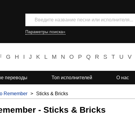
Параметры поиска»
F
G
H
I
J
K
L
M
N
O
P
Q
R
S
T
U
V
е переводы
Топ исполнителей
О нас
to Remember
>
Sticks & Bricks
emember - Sticks & Bricks