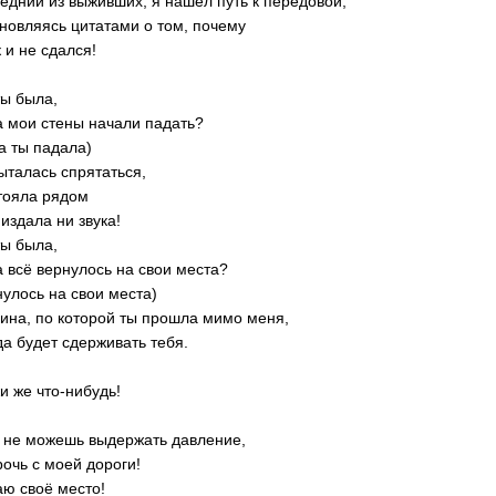
едний из выживших, я нашёл путь к передовой,
новляясь цитатами о том, почему
к и не сдался!
ты была,
а мои стены начали падать?
да ты падала)
ыталась спрятаться,
тояла рядом
 издала ни звука!
ты была,
а всё вернулось на свои места?
нулось на свои места)
ина, по которой ты прошла мимо меня,
да будет сдерживать тебя.
и же что-нибудь!
 не можешь выдержать давление,
рочь с моей дороги!
аю своё место!