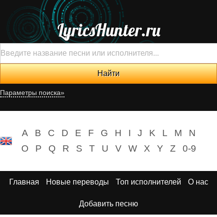
LyricsHunter.ru
Параметры поиска»
A
B
C
D
E
F
G
H
I
J
K
L
M
N
O
P
Q
R
S
T
U
V
W
X
Y
Z
0-9
Главная
Новые переводы
Топ исполнителей
О нас
Добавить песню