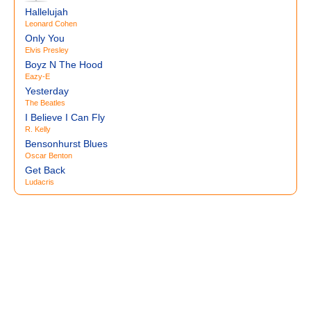
Hallelujah
Leonard Cohen
Only You
Elvis Presley
Boyz N The Hood
Eazy-E
Yesterday
The Beatles
I Believe I Can Fly
R. Kelly
Bensonhurst Blues
Oscar Benton
Get Back
Ludacris