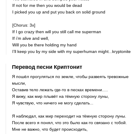
If not for me then you would be dead
I picked you up and put you back on solid ground
[Chorus: 3x]
If I go crazy then will you still call me superman
If i’m alive and well,
Will you be there holding my hand
I’ll keep you by my side with my superhuman might...kryptonite
Перевод песни Криптонит
Я пошёл прогуляться по земле, чтобы развеять тревожные
мысли,
Оставив тело лежать где-то в песках времени.....
Я вижу, как мир плывёт на тёмную сторону луны,
Я чувствую, что ничего не могу сделать...
Я наблюдал, как мир переходит на тёмную сторону луны.
После всего я понял, что это было как-то связано с тобой.
Мне не важно, что будет происходить,