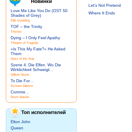
Новинки
Let's Not Pretend
Love Me Like You Do (OST 50
Where It Ends
Shades of Grey)
Ellie Goulding
TOF – the Trinity
Therion
Dying – I Only Feel Apathy
Theatre of Tragedy
«Is This My Fate?» He Asked
Them
Story of the Year
Szene 4. Die Elfen. Wo Die
Wirklichkeit Schweigt…
Stillste Stund
To Die For…
Scream Silence
Comme…
Roch Voisine
Топ исполнителей
Elton John
Queen