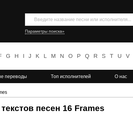
Параметры поиска»
F
G
H
I
J
K
L
M
N
O
P
Q
R
S
T
U
V
е переводы
Топ исполнителей
О нас
mes
текстов песен 16 Frames