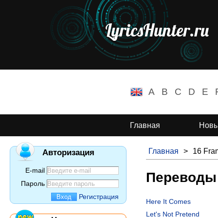
LyricsHunter.ru
A
B
C
D
E
Главная
Новы
Главная
>
16 Fra
Авторизация
E-mail
Переводы 
Пароль
Регистрация
Here It Comes
Let's Not Pretend