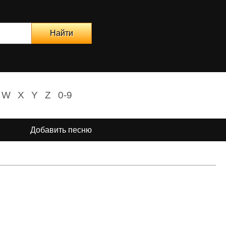
W
X
Y
Z
0-9
Добавить песню