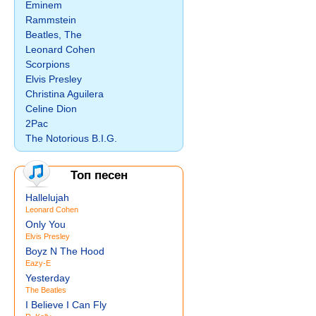
Eminem
Rammstein
Beatles, The
Leonard Cohen
Scorpions
Elvis Presley
Christina Aguilera
Celine Dion
2Pac
The Notorious B.I.G.
Топ песен
Hallelujah
Leonard Cohen
Only You
Elvis Presley
Boyz N The Hood
Eazy-E
Yesterday
The Beatles
I Believe I Can Fly